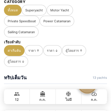
style
guided planning depending on weather
CATEGORY
and sea conditions
ทั้งหมด
Superyacht
Motor Yacht
Private Speedboat
Power Catamaran
Sailing Catamaran
เรียงลำดับ
ค่าเริ่มต้น
ราคา ↑
ราคา ↓
ผู้โดยสาร ↑
ผู้โดยสาร ↓
ทริปเต็มวัน
13 yachts
Parrot
Krabi
FOUNTAINE PAJOT 40FT
12
n.n.
ไม่มี
n.n.
Mon Amour
Krabi
เต็มวัน