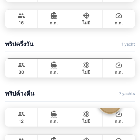
Blue Sky
Phuket
เต็มวัน
฿ 206,000
RIVA YACHTS 70FT
16
n.n.
ไม่มี
n.n.
เต็มวัน
฿ 211,900
ทริปครึ่งวัน
1 yacht
Adonis
Krabi
LAGOON 40FT
30
n.n.
ไม่มี
n.n.
ครึ่งวัน
42,400 THB
ทริปค้างคืน
7 yachts
Parrot
Krabi
FOUNTAINE PAJOT 40FT
12
n.n.
ไม่มี
n.n.
Mon Amour
Krabi
ค้างคืน
115,300 THB