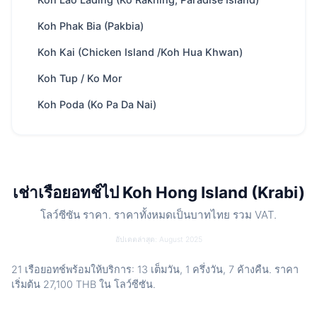
Boat
ขึ้นอยู่กับความเร็วเรือ ประมาณ 75 นาที from
ride
Krabi
Koh Phak Bia (Pakbia)
เรือยอทช์
21 พร้อมให้บริการ
Koh Kai (Chicken Island /Koh Hua Khwan)
Trip types
เต็มวัน · ครึ่งวัน · ค้างคืน
Koh Tup / Ko Mor
Best
ว่ายน้ำและดำน้ำตื้น · การเดินทางเรือกะยัก · หาด
Koh Poda (Ko Pa Da Nai)
for
ทรายขาว · ลากูนที่สวยงาม · วิวพาโนรามา
สวยงาม
ค่าธรรมเนียมอุทยาน
400 THB
/ ผู้ใหญ่
ฤดูกาลที่ดีที่สุด
พ.ย. – เม.ย.
เช่าเรือยอทช์ไป Koh Hong Island (Krabi)
Includes
ลูกเรือ น้ำมัน เครื่องดื่ม ขนม ของเล่นทางน้ำ
เมนูอาหารเสริม
โลว์ซีซัน ราคา. ราคาทั้งหมดเป็นบาทไทย รวม VAT.
Nearby
Koh Lao Lading (Ko Rakhing, Paradise
อัปเดตล่าสุด: August 2025
spots
Island) · Koh Phak Bia (Pakbia) · Koh Kai
(Chicken Island /Koh Hua Khwan) · Koh
21 เรือยอทช์พร้อมให้บริการ: 13 เต็มวัน, 1 ครึ่งวัน, 7 ค้างคืน. ราคา
Tup / Ko Mor
เริ่มต้น
27,100 THB
ใน โลว์ซีซัน.
Charter
Private route, flexible stops and captain-