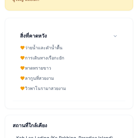
สิ่งที่คาดหวัง
ว่ายน้ำและดำน้ำตื้น
การเดินทางเรือกะยัก
หาดทรายขาว
ลากูนที่สวยงาม
วิวพาโนรามาสวยงาม
Koh Hong Island (Krabi) — ภาพรวม
จาก
27,100 THB
/ วัน
สถานที่ใกล้เคียง
ภูมิภาค
Krabi
Koh Lao Lading (Ko Rakhing, Paradise Island)