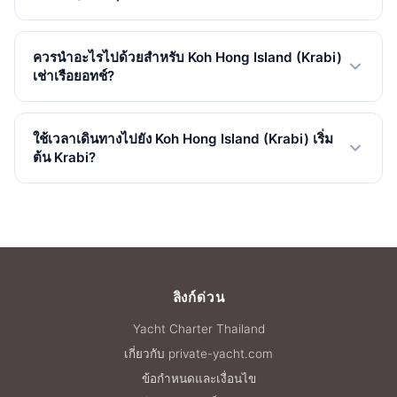
ช่วงเวลาที่ดีที่สุดสำหรับเช่าเรือยอทช์ไป Koh Hong Island
(Krabi) คือช่วงไฮซีซั่น (พฤศจิกายน-เมษายน) ทะเลสงบและ
ควรนำอะไรไปด้วยสำหรับ Koh Hong Island (Krabi)
ท้องฟ้าแจ่มใส โลว์ซีซั่น (พฤษภาคม-ตุลาคม) ราคาถูกกว่าแต่
เช่าเรือยอทช์?
อาจมีฝน.
นำครีมกันแดด (แบบปลอดภัยต่อปะการังยิ่งดี) ชุดว่ายน้ำ
ผ้าเช็ดตัว แว่นกันแดด และเคสโทรศัพท์กันน้ำ อุปกรณ์ดำน้ำ
ใช้เวลาเดินทางไปยัง Koh Hong Island (Krabi) เริ่ม
ตื้นมีให้บนเรือยอทช์ส่วนใหญ่ นำเงินสดสำหรับค่าธรรมเนียม
ต้น Krabi?
อุทยานแห่งชาติ (400 THB ต่อผู้ใหญ่ชาวต่างชาติ).
ขึ้นอยู่กับความเร็วเรือ ประมาณ 1.15 ชั่วโมง โดยสปีดโบ๊ทส่วน
ตัวจาก Krabi ขึ้นอยู่กับท่าเรือต้นทาง สภาพอากาศและทะเล
เรือยอทช์มอเตอร์ใช้เวลาประมาณ 2.30 ชั่วโมง และเรือใบ
คาตามารันประมาณ 5.00 ชั่วโมง.
ลิงก์ด่วน
Yacht Charter Thailand
เกี่ยวกับ private-yacht.com
ข้อกำหนดและเงื่อนไข