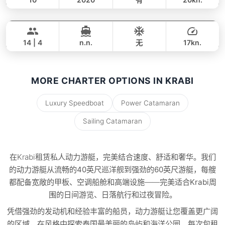
Ariella
Krabi
全天
109,000 THB
101,200 THB
APREAMARE / FERRETTI 51FT
14 | 4
n.n.
无
17kn.
全天
188,000 THB
153,000 THB
MORE CHARTER OPTIONS IN KRABI
Luxury Speedboat
Power Catamaran
Sailing Catamaran
在Krabi租赁
私人动力游艇
，完美结合速度、舒适和奢华。我们
的动力游艇从
流畅的40英尺巡洋舰到强劲的60英尺游艇
，每艘
都配备宽敞的甲板、空调船舱和高端设施——完美适合
Krabi周
围的日间游览、日落航行和过夜冒险
。
凭借强劲的发动机和经验丰富的船员，动力游艇让您覆盖更广阔
的区域，在风格中探索
泰国最美丽的岛屿和海洋公园
。每次包租