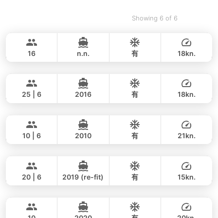
Showing 6 of 6
Blue Sky
Krabi
RIVA YACHTS 70FT
16
n.n.
有
18kn.
Yatisan
Krabi
全天
221,000 THB
200,200 THB
LEOPARD 51FT
25 | 6
2016
有
18kn.
Jockey
Krabi
全天
171,000 THB
141,200 THB
ARNO LEOPARD 75FT
10 | 6
2010
有
21kn.
Ocean Lady
Krabi
全天
224,000 THB
206,000 THB
PRINCESS YACHT 65FT
20 | 6
2019 (re-fit)
有
15kn.
Flyer
Krabi
全天
178,000 THB
153,600 THB
AQUILA 36FT
10
2020
有
20kn.