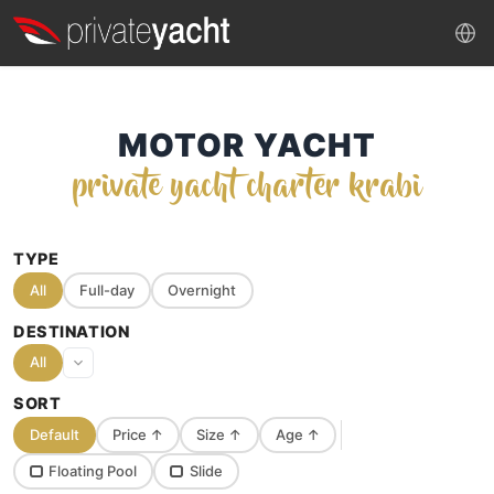
MOTOR YACHT
private yacht charter krabi
TYPE
All
Full-day
Overnight
DESTINATION
All
SORT
Default
Price
↑
Size
↑
Age
↑
Floating Pool
Slide