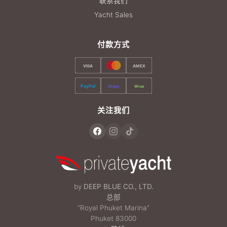
联系我们
Yacht Sales
付款方式
VISA
AMEX
PayPal
Stripe
Wise
关注我们
by
DEEP BLUE CO., LTD.
总部
“Royal Phuket Marina”
Phuket 83000