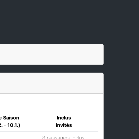
e Saison
Inclus
. - 10.1.)
invités
8 passagers inclus.