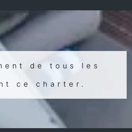
ment de tous les
t ce charter.