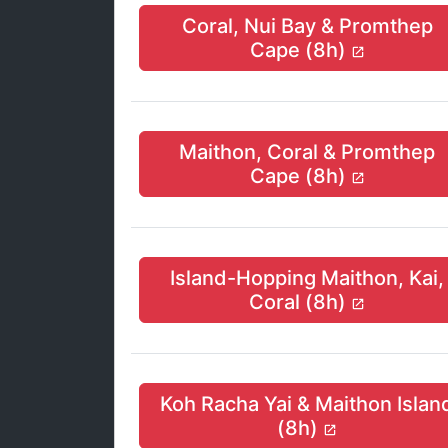
Coral, Nui Bay & Promthep
Cape (8h)
Maithon, Coral & Promthep
Cape (8h)
Island-Hopping Maithon, Kai,
Coral (8h)
Koh Racha Yai & Maithon Islan
(8h)