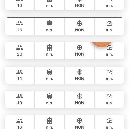
AQUILA 36FT
10
n.n.
NON
n.n.
Yatisan
Phuket
JOURNÉE
฿ 101,200
LEOPARD 51FT
25
n.n.
NON
n.n.
Sashimi
Phuket
JOURNÉE
฿ 141,200
LEOPARD 43FT
20
n.n.
NON
n.n.
Ariella
Krabi
JOURNÉE
฿ 150,700
APREAMARE / FERRETTI 51FT
14
n.n.
NON
n.n.
Jockey
Phuket
JOURNÉE
฿ 153,000
ARNO LEOPARD 75FT
10
n.n.
NON
n.n.
Blue Sky
Phuket
JOURNÉE
฿ 218,900
RIVA YACHTS 70FT
16
n.n.
NON
n.n.