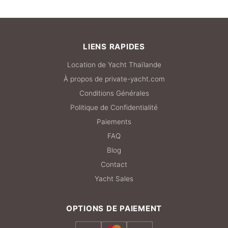
lunettes de soleil et une coque de téléphone étanche.
L'équipement de plongée est fourni sur la plupart des
yachts. Apportez de l'argent liquide pour les frais du
LIENS RAPIDES
parc national (300 THB par adulte étranger).
Location de Yacht Thaïlande
À propos de private-yacht.com
Conditions Générales
Politique de Confidentialité
Paiements
FAQ
Blog
Contact
Yacht Sales
OPTIONS DE PAIEMENT