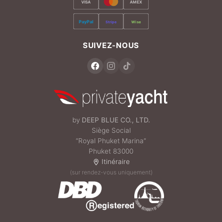
VISA
AMEX
PayPal
Stripe
Wise
SUIVEZ-NOUS
by
DEEP BLUE CO., LTD.
Siège Social
“Royal Phuket Marina”
Phuket 83000
Itinéraire
(sur rendez-vous uniquement)