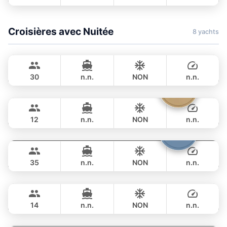
JOURNÉE
฿ 211,900
Croisières avec Nuitée
8 yachts
Mon Amour
Krabi
LAGOON 47FT
30
n.n.
NON
n.n.
Parrot
Krabi
NUITÉE
75,300 THB
FOUNTAINE PAJOT 40FT
12
n.n.
NON
n.n.
Samba
Phuket
NUITÉE
82,400 THB
LEOPARD 53FT
35
n.n.
NON
n.n.
Ariella
Krabi
NUITÉE
258,900 THB
APREAMARE / FERRETTI 51FT
14
n.n.
NON
n.n.
Yatisan
Phuket
NUITÉE