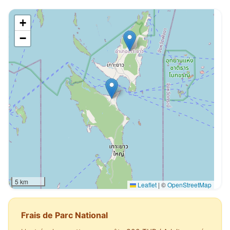
+
−
5 km
Leaflet
|
©
OpenStreetMap
Frais de Parc National