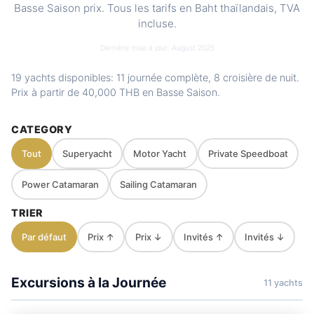
Basse Saison prix. Tous les tarifs en Baht thaïlandais, TVA
spots
Hong (Phang Nga Bay) · Koh Kudo · Koh
incluse.
Nok
Charter
Private route, flexible stops and captain-
Dernière mise à jour: August 2025
style
guided planning depending on weather
19 yachts disponibles: 11 journée complète, 8 croisière de nuit.
and sea conditions
Prix à partir de
40,000 THB
en Basse Saison.
CATEGORY
Tout
Superyacht
Motor Yacht
Private Speedboat
Power Catamaran
Sailing Catamaran
TRIER
Par défaut
Prix ↑
Prix ↓
Invités ↑
Invités ↓
Excursions à la Journée
11 yachts
Mon Amour
Krabi