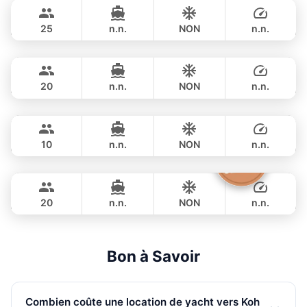
258,900 THB
LEOPARD 51FT
25
n.n.
NON
n.n.
Ocean Lady
Phuket
NUITÉE
282,500 THB
PRINCESS YACHT 65FT
20
n.n.
NON
n.n.
Jockey
Phuket
NUITÉE
323,700 THB
ARNO LEOPARD 75FT
10
n.n.
NON
n.n.
Sashimi
Phuket
NUITÉE
353,100 THB
LEOPARD 43FT
20
n.n.
NON
n.n.
NUITÉE
918,100 THB
Bon à Savoir
Combien coûte une location de yacht vers Koh