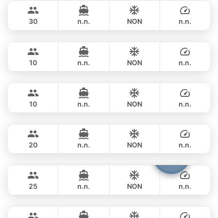
LAGOON 47FT
30
n.n.
NON
n.n.
Las Vegas
Krabi
JOURNÉE
฿ 40,000
CUSTOM BUILD 45FT
10
n.n.
NON
n.n.
Premium Speedboat Blue
Krabi
JOURNÉE
฿ 53,000
CUSTOM BUILD 39FT
10
n.n.
NON
n.n.
Speedboat Pink Dolphin
Krabi
JOURNÉE
฿ 53,000
CUSTOM BUILD 41FT
20
n.n.
NON
n.n.
Bolero
Phuket
JOURNÉE
฿ 53,000
STEALTH - ASIA CATAMARANS 45FT
25
n.n.
NON
n.n.
Flyer
Krabi
JOURNÉE
฿ 93,000