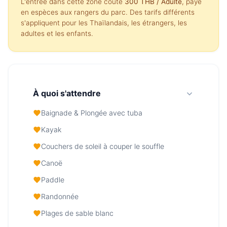
L'entrée dans cette zone coûte
300 THB
/ Adulte
, payé
en espèces aux rangers du parc. Des tarifs différents
s'appliquent pour les Thaïlandais, les étrangers, les
adultes et les enfants.
À quoi s'attendre
Baignade & Plongée avec tuba
Kayak
Couchers de soleil à couper le souffle
Canoë
Paddle
Randonnée
Plages de sable blanc