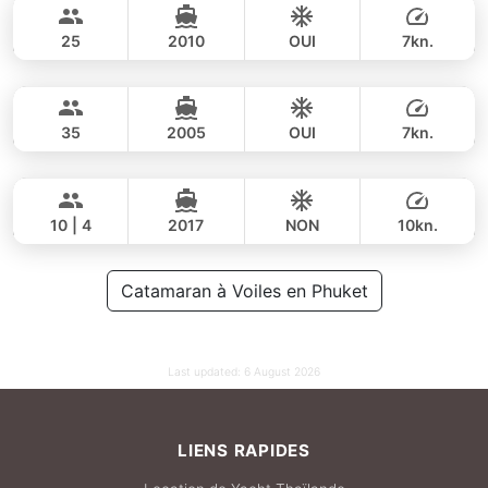
42,400 THB
LAGOON 44FT
25
2010
OUI
7kn.
Delight
Phuket
JOURNÉE
55,000 THB
35,300 THB
LAGOON 44FT
35
2005
OUI
7kn.
Hero
Phuket
JOURNÉE
48,000 THB
42,400 THB
STEALTH - ASIA CATAMARANS 43FT
10 | 4
2017
NON
10kn.
JOURNÉE
52,000 THB
Catamaran à Voiles en Phuket
35,300 THB
Last updated:
6 August 2026
LIENS RAPIDES