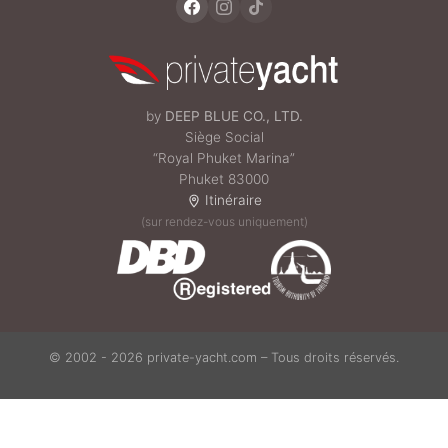
by
DEEP BLUE CO., LTD.
Siège Social
“Royal Phuket Marina”
Phuket 83000
Itinéraire
(sur rendez-vous uniquement)
© 2002 - 2026 private-yacht.com – Tous droits réservés.