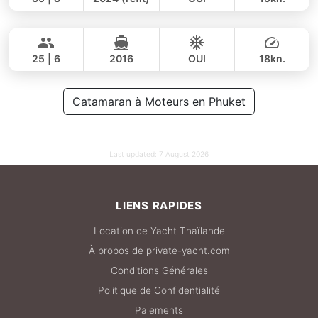
Yatisan
Phuket
JOURNÉE
106,000 THB
82,400 THB
LEOPARD 51FT
25 | 6
2016
OUI
18kn.
JOURNÉE
141,000 THB
Catamaran à Moteurs en Phuket
111,800 THB
Last updated:
7 August 2026
LIENS RAPIDES
Location de Yacht Thaïlande
À propos de private-yacht.com
Conditions Générales
Politique de Confidentialité
Paiements