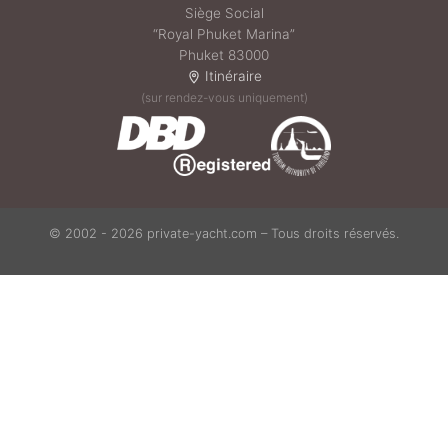
Siège Social
“Royal Phuket Marina”
Phuket 83000
Itinéraire
(sur rendez-vous uniquement)
© 2002 - 2026 private-yacht.com – Tous droits réservés.