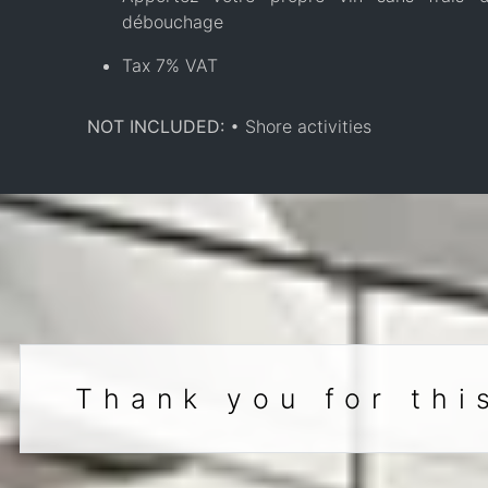
débouchage
Tax 7% VAT
NOT INCLUDED:
• Shore activities
Thank you for thi