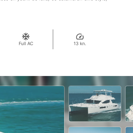
Full AC
13 kn.