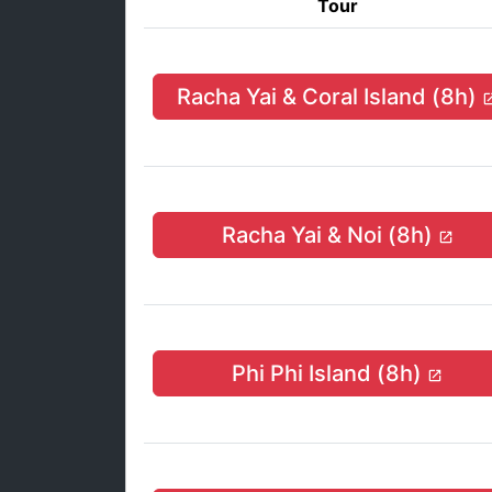
Tour
Racha Yai & Coral Island (8h)
Racha Yai & Noi (8h)
Phi Phi Island (8h)