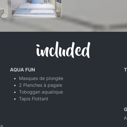
included
AQUA FUN
T
Masques de plongée
2 Planches à pagaie
Toboggan aquatique
Tapis Flottant
A
de