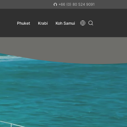
+66 (0) 80 524 9091
Phuket
Krabi
Koh Samui