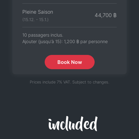
Pleine Saison
44,700 ฿
(15.12. - 15.1.)
10 passagers inclus.
Ajouter (jusqu'à 15):
1,200 ฿
par personne
Book Now
Prices include 7% VAT. Subject to changes.
included