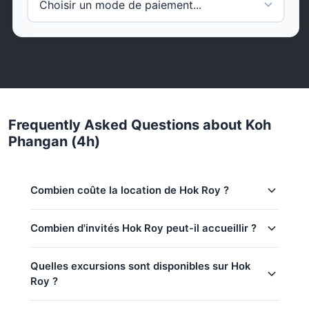
Frequently Asked Questions about Koh
Phangan (4h)
Combien coûte la location de Hok Roy ?
Tarifs de location pour Hok Roy dans Koh Samui:
Combien d'invités Hok Roy peut-il accueillir ?
Basse saison (mai–oct):
38,800 THB
Cette excursion accueille jusqu'à 15 invités. Le prix
Quelles excursions sont disponibles sur Hok
Saison régulière:
41,200 THB
de base inclut 10 invités — des invités
Roy ?
supplémentaires peuvent être ajoutés à 1,200 THB
Haute saison:
44,700 THB
par personne. Enfants de moins de 12 ans : 1,200
Le prix de base inclut 10 invités