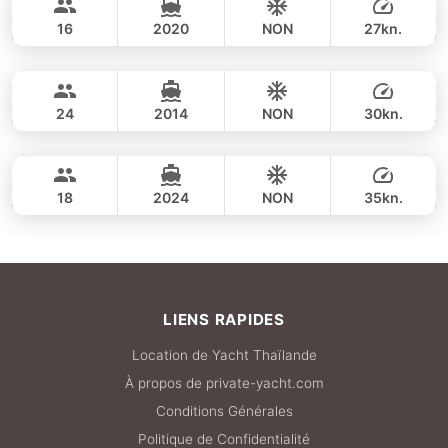
CUSTOM BUILD 40FT
16
2020
NON
27kn.
Koh Phangan (8h)
JOURNÉE
38,800 THB
CUSTOM BUILD 38FT
24
2014
NON
30kn.
Koh Phangan (8hrs)
JOURNÉE
38,800 THB
SEAT BOAT 39FT
18
2024
NON
35kn.
JOURNÉE
44,700 THB
LIENS RAPIDES
Location de Yacht Thaïlande
À propos de private-yacht.com
Conditions Générales
Politique de Confidentialité