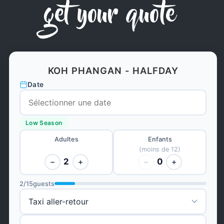
get your quote
KOH PHANGAN - HALFDAY
Date
Low Season
Adultes
Enfants
(moins de 12)
2
0
−
+
−
+
2
/
15
guests