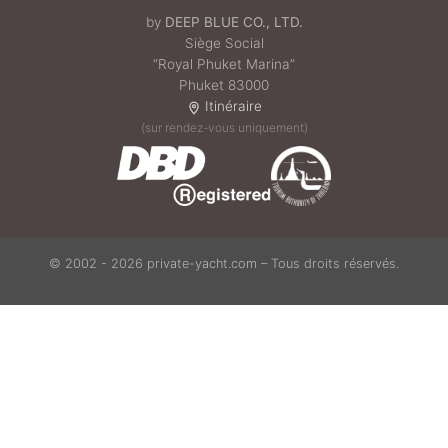
by
DEEP BLUE CO., LTD.
Siège Social
“Royal Phuket Marina”
Phuket 83000
Itinéraire
(sur rendez-vous uniquement)
© 2002 - 2026 private-yacht.com – Tous droits réservés.