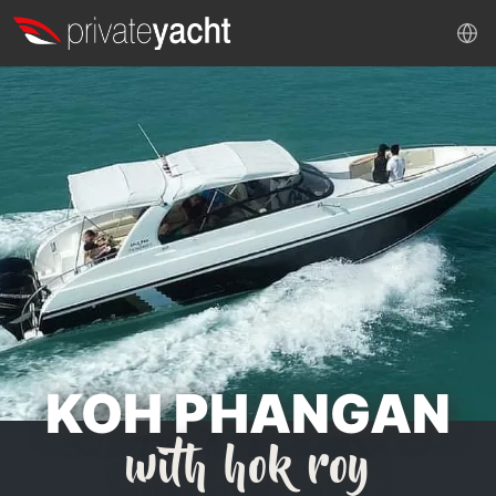
KOH PHANGAN
with hok roy