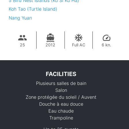
5 Bird Nest Islands (Ko Si Ko Ha)
Koh Tao (Turtle Island)
Nang Yuan
25
2012
Full AC
6 kn.
FACILITIES
Plusieurs salles de bain
Salon
Zone protégée du soleil / Auvent
Douche à eau douce
Eau chaude
33,000 THB
Trampoline