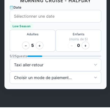
MORNING CRUISE - HALFDAY
Date
Low Season
Adultes
Enfants
(moins de 5)
5
0
−
+
−
+
5
/
25
guests