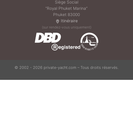
Siège Social
“Royal Phuket Marina”
Phuket 83000
Itinéraire
(sur rendez-vous uniquement)
© 2002 - 2026 private-yacht.com – Tous droits réservés.