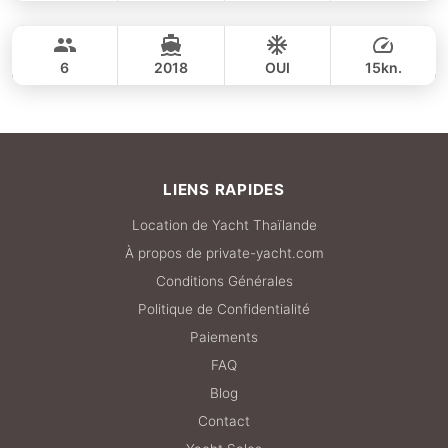
Overnight 3 days / 2 nights
JOURNÉE
340,200 THB
CRANCHI YACHTS 58FT
6
2018
OUI
15kn.
JOURNÉE
470,800 THB
LIENS RAPIDES
Location de Yacht Thaïlande
À propos de private-yacht.com
Conditions Générales
Politique de Confidentialité
Paiements
FAQ
Blog
Contact