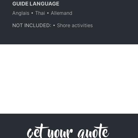
GUIDE LANGUAGE
Anglais • Thai • Allemand
NOT INCLUDED:
• Shore activities
get your quote