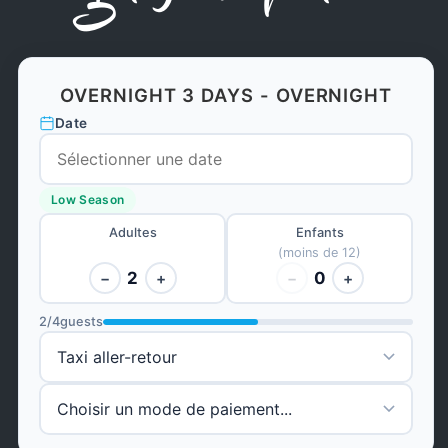
OVERNIGHT 3 DAYS - OVERNIGHT
Date
Low Season
Adultes
Enfants
(moins de 12)
2
0
−
+
−
+
2
/
4
guests