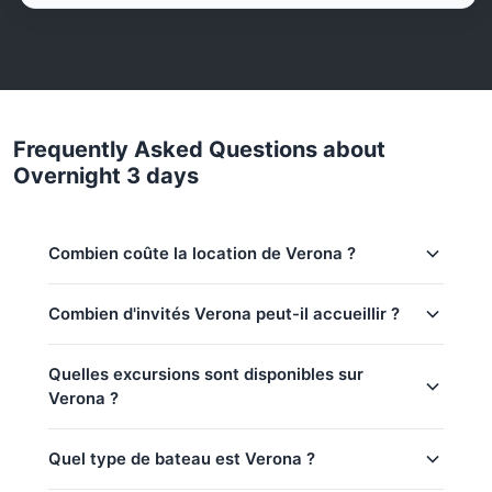
Frequently Asked Questions about
Overnight 3 days
Combien coûte la location de Verona ?
Tarifs de location pour Verona dans Koh Samui:
Combien d'invités Verona peut-il accueillir ?
Basse saison (mai–oct):
94,200 THB
Cette excursion accueille jusqu'à 4 invités.
Quelles excursions sont disponibles sur
Saison régulière:
98,900 THB
Verona ?
Haute saison:
104,800 THB
Le prix de base inclut 4 invités
Quel type de bateau est Verona ?
Full-day cruise (7h)