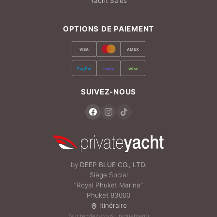
Yacht Sales
OPTIONS DE PAIEMENT
VISA
AMEX
PayPal
Stripe
Wise
SUIVEZ-NOUS
by
DEEP BLUE CO., LTD.
Siège Social
“Royal Phuket Marina”
Phuket 83000
Itinéraire
(sur rendez-vous uniquement)