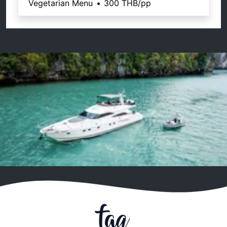
Vegetarian Menu
•
300 THB
/pp
faq