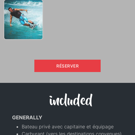
RÉSERVER
included
GENERALLY
Bateau privé avec capitaine et équipage
Carburant (vers les destinations convenues)