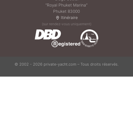
“Royal Phuket Marina”
Phuket 83000
Itinéraire
(sur rendez-vous uniquement)
© 2002 - 2026 private-yacht.com – Tous droits réservés.