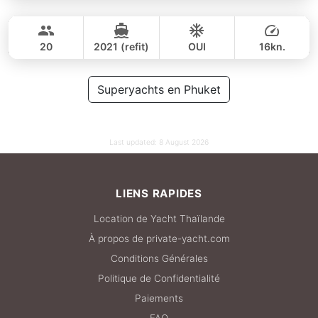
Mauritius
Phuket
JOURNÉE
188,000 THB
167,100 THB
PRINCESS YACHT 78FT
20
2021 (refit)
OUI
16kn.
JOURNÉE
375,000 THB
Superyachts en Phuket
321,000 THB
Last updated:
8 August 2026
LIENS RAPIDES
Location de Yacht Thaïlande
À propos de private-yacht.com
Conditions Générales
Politique de Confidentialité
Paiements
FAQ