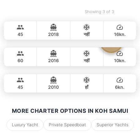
Showing 3 of 3
Samui's Goody
Koh Samui
CUSTOM BUILD 52FT
45
2018
नहीं
16kn.
Tranquilla
Koh Samui
पूरे दिन
120,000 THB
108,200 THB
CUSTOM BUILD 72FT
60
2016
नहीं
10kn.
Smaragd
Koh Samui
पूरे दिन
135,000 THB
110,600 THB
LAGOON 50FT
45
2010
हाँ
6kn.
पूरे दिन
88,000 THB
76,500 THB
MORE CHARTER OPTIONS IN KOH SAMUI
Luxury Yacht
Private Speedboat
Superior Yachts