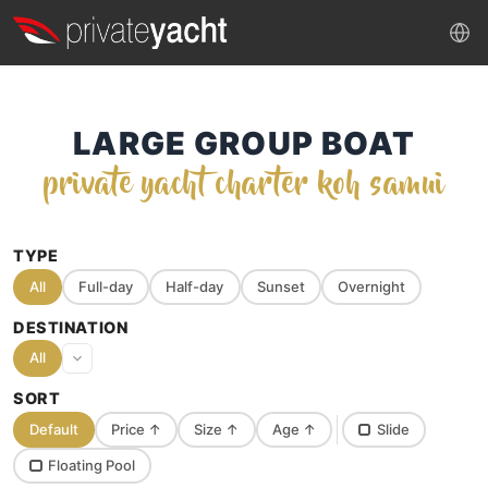
LARGE GROUP BOAT
private yacht charter koh samui
TYPE
All
Full-day
Half-day
Sunset
Overnight
DESTINATION
All
SORT
Default
Price
↑
Size
↑
Age
↑
Slide
Floating Pool