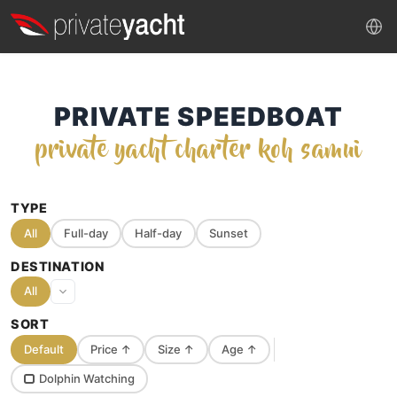
PRIVATE SPEEDBOAT
private yacht charter koh samui
TYPE
All
Full-day
Half-day
Sunset
DESTINATION
All
SORT
Default
Price
↑
Size
↑
Age
↑
Dolphin Watching