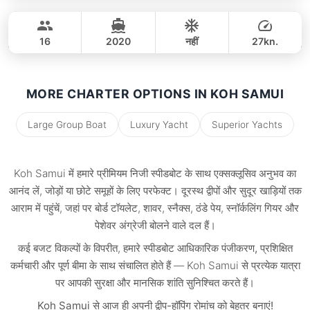
Ocean Fun
Koh Samui
पूरे दिन
45,000 THB
38,800 THB
CUSTOM BUILD 36FT
16
2020
नहीं
27kn.
पूरे दिन
46,000 THB
42,400 THB
MORE CHARTER OPTIONS IN KOH SAMUI
Large Group Boat
Luxury Yacht
Superior Yachts
Koh Samui में हमारे
प्रीमियम निजी स्पीडबोट
के साथ एक्सक्लूसिव अनुभव का
आनंद लें, जोड़ों या छोटे समूहों के लिए परफेक्ट। दूरस्थ द्वीपों और सुदूर खाड़ियों तक
आराम में पहुंचें, जहां पर बोर्ड टॉयलेट, शावर, स्नैक्स, ठंडे पेय, स्नॉर्कलिंग गियर और
पेशेवर अंग्रेजी बोलने वाले दल
हैं।
कई बजट विकल्पों के विपरीत, हमारे स्पीडबोट
आधिकारिक पंजीकरण, प्रशिक्षित
कर्मचारी और पूर्ण बीमा
के साथ संचालित होते हैं — Koh Samui से प्रत्येक यात्रा
पर आपकी सुरक्षा और मानसिक शांति सुनिश्चित करते हैं।
Koh Samui से आज ही अपनी द्वीप-हॉपिंग रोमांच को बेहतर बनाएं!