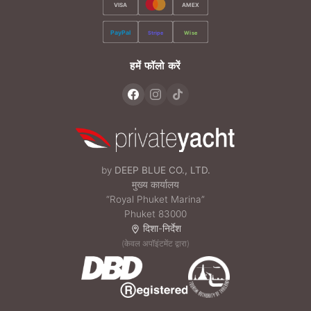
VISA
AMEX
PayPal
Stripe
Wise
हमें फॉलो करें
by
DEEP BLUE CO., LTD.
मुख्य कार्यालय
“Royal Phuket Marina”
Phuket 83000
दिशा-निर्देश
(केवल अपॉइंटमेंट द्वारा)