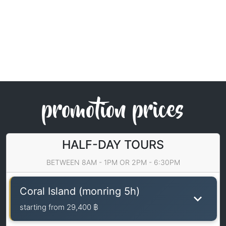
promotion prices
HALF-DAY TOURS
BETWEEN 8AM - 1PM OR 2PM - 6:30PM
Coral Island (monring 5h)
starting from
29,400 ฿