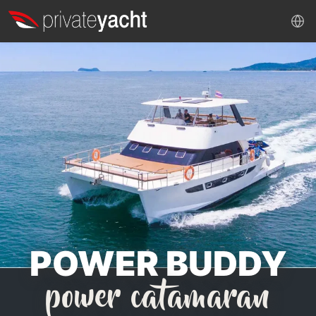
POWER BUDDY
power catamaran