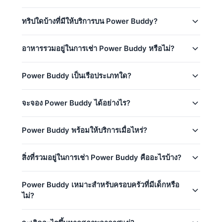
ทริปครึ่งวัน:
29,400
–
55,300 THB
Power Buddy รองรับผู้โดยสารได้สูงสุด 50 ท่านสำหรับ
ทริปใดบ้างที่มีให้บริการบน Power Buddy?
ทริปเต็มวัน:
47,100
–
90,600 THB
ทริปรายวัน ราคาพื้นฐานรวม 20 ท่าน — สามารถเพิ่มผู้
โดยสารได้โดยมีค่าใช้จ่ายเพิ่มเติม
ฤดูต่ำ (พ.ค.–ต.ค.)
Power Buddy มี 7 ทริปจาก Phuket:
อาหารรวมอยู่ในการเช่า Power Buddy หรือไม่?
ฤดูสูง: ธันวาคม 15 – กุมภาพันธ์ 28
Coral Island & Promthep Cape (afternoon 5h)
กัปตัน & ลูกเรือมืออาชีพ, น้ำมันเชื้อเพลิง
ใช่! Power Buddy มีอาหารและเครื่องดื่มฟรี: น้ำและ
(Half-Day)
Power Buddy เป็นเรือประเภทใด?
ราคาพื้นฐานรวม 20 ท่าน
เครื่องดื่ม
Coral Island (monring 5h) (Half-Day)
Power Buddy เป็น 46ft Custom Build Power
จะจอง Power Buddy ได้อย่างไร?
Koh Racha Yai & Coral Island (8h) (Full-Day)
Catamaran เรือยอทช์ประจำอยู่ที่ Phuket ประเทศไทย
Racha Yai (8h) (Full-Day)
This yacht is a great choice for
catamaran charters
,
คุณสามารถขอจองเรือ Power Buddy ได้โดยตรงผ่าน
corporate events
,
yacht weddings
and
sunset
Power Buddy พร้อมให้บริการเมื่อไหร่?
Maithon & Coral Islands (8h) (Full-Day)
หน้านี้ ใช้เครื่องคิดเลขราคาด้านบนเพื่อเลือกทริป วันที่
cruises
.
และจำนวนแขก จากนั้นติดต่อเราผ่าน WhatsApp เพื่อรับ
Phi Phi Island (10h) (Full-Day)
Power Buddy พร้อมให้บริการตลอดทั้งปี ขึ้นอยู่กับการ
การยืนยันทันที ไม่ต้องวางเงินมัดจำจนกว่าการจองของ
สิ่งที่รวมอยู่ในการเช่า Power Buddy คืออะไรบ้าง?
Island Hopping Maithon, Coral, Racha (10h)
จองที่มีอยู่
contact us via WhatsApp
เพื่อตรวจสอบ
คุณจะได้รับการยืนยัน
(Full-Day)
ความพร้อมสำหรับวันที่คุณต้องการ — เรามักจะตอบกลับ
การเช่าเหมาลำทุกครั้งบน Power Buddy รวมถึง:
ภายในไม่กี่นาที
Power Buddy เหมาะสำหรับครอบครัวที่มีเด็กหรือ
ไม่?
กัปตัน & ลูกเรือมืออาชีพ
น้ำมันเชื้อเพลิง
ใช่ Power Buddy เป็นตัวเลือกที่ยอดเยี่ยมสำหรับ