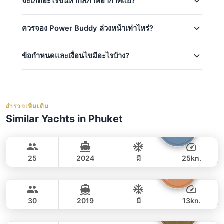
จะเกิดอะไรขึ้นหากสภาพอากาศแย่?
ครอบครัว!
อุปกรณ์พื้นฐาน & อุปกรณ์ความปลอดภัย
อาหาร & เครื่องดื่มฟรี: น้ำและเครื่องดื่ม
ความปลอดภัยคือสิ่งที่เราให้ความสำคัญอันดับแรก หาก
ราคาพิเศษสำหรับเด็ก (เด็กอายุต่ำกว่า 14 ปี)
ควรจอง Power Buddy ล่วงหน้าเท่าไหร่?
สภาพอากาศไม่ปลอดภัยสำหรับการล่องเรือ (ตามการ
เรือส่วนตัวพร้อมกัปตันและลูกเรือ
สูงสุด 50 ท่าน — พื้นที่เพียงพอสำหรับทั้ง
ประกาศจากกรมเจ้าท่าไทย) เราจะเสนอให้เปลี่ยนแปลง
น้ำมันเชื้อเพลิง (ไปยังจุดหมายปลายทางที่ตกลง
ครอบครัว
วันเดินทางโดยไม่มีค่าใช้จ่ายเพิ่มเติมหากเป็นไปได้
ข้อกำหนดและเงื่อนไขมีอะไรบ้าง?
กัน)
ฤดูสูง (ธ.ค.–ก.พ.): จองล่วงหน้าอย่างน้อย 2–4
สำหรับรายละเอียดเกี่ยวกับการยกเลิกและการคืนเงิน
ความสนุกสำหรับเด็ก: แพดเดิลบอร์ด, คายัค
สัปดาห์
ค่าธรรมเนียมผู้โดยสาร Marina
โปรดดู
นโยบายการยกเลิก
ของเรา เราติดตามการ
ลูกเรือผู้มีประสบการณ์ดูแลความปลอดภัยบนเรือ
ฤดูปกติ (พ.ย., มี.ค.–เม.ย.): 1–2 สัปดาห์มักเพียงพอ
เงินมัดจำ:
ต้องวางเงินมัดจำ 50% ในขณะจองเพื่อ
ประกันอุบัติเหตุ
พยากรณ์อากาศทุกวันและจะแจ้งให้ท่านทราบหากมีการ
ยืนยันการจองของท่าน
ฤดูต่ำ (พ.ค.–ต.ค.): มักมีที่ว่างในระยะสั้น
เปลี่ยนแปลง
เสื้อชูชีพ
สำรวจเพิ่มเติม
ยอดคงเหลือ:
ยอดคงเหลือครบกำหนดชำระ
อย่าง
วันหยุด & สุดสัปดาห์: จองเร็วที่สุดเท่าที่จะทำได้
ผ้าเช็ดตัว
Similar Yachts in Phuket
ช้าสุดเมื่อขึ้นเรือ
เพื่อให้ได้ตัวเลือกวันที่และทริปที่ดีที่สุด เราแนะนำให้
Bolero
เรือยาง / Dinghy
Phuket
การยกเลิก:
สำหรับรายละเอียดเกี่ยวกับการยกเลิก
จองล่วงหน้า
contact us via WhatsApp
เพื่อตรวจ
นำเครื่องดื่มของตัวเอง โดยไม่มีค่าธรรมเนียมการ
STEALTH - ASIA CATAMARANS 45FT
และการคืนเงิน โปรดอ้างอิงจาก
นโยบายการ
สอบความพร้อมให้บริการในปัจจุบัน — เราจะตอบ
เปิดไวน์
25
2024
มี
25kn.
ยกเลิก
ของเรา
กลับภายในไม่กี่นาที
กิจกรรมทางน้ำ: หน้ากากดำน้ำตื้น, กระดาน
Discovery
Phuket
เต็มวัน
Paddle board 2 อัน, เรือ Kayak, สไลเดอร์น้ำ,
65,000 THB
49,400 THB
STEALTH - ASIA CATAMARANS 47FT
สระว่ายน้ำลอยน้ำ (ทริปเต็มวัน)
30
2019
มี
13kn.
Tequila
Phuket
เต็มวัน