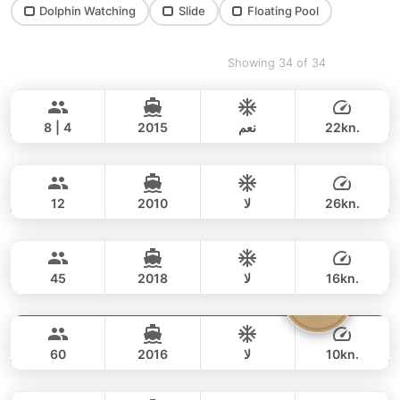
Dolphin Watching
Slide
Floating Pool
Showing 34 of 34
Moondancer
Koh Samui
PRINCESS YACHT 42FT
22kn.
نعم
2015
8 | 4
Hok Roy
Koh Samui
يوم كامل
165,000 THB
155,400 THB
CUSTOM BUILD 35FT
26kn.
لا
2010
12
Samui's Goody
Koh Samui
يوم كامل
56,000 THB
50,600 THB
CUSTOM BUILD 52FT
16kn.
لا
2018
45
Tranquilla
Koh Samui
يوم كامل
120,000 THB
108,200 THB
CUSTOM BUILD 72FT
10kn.
لا
2016
60
Jana
Koh Samui
يوم كامل
135,000 THB