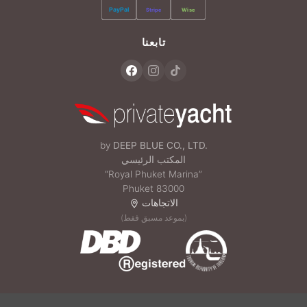
PayPal
Stripe
Wise
تابعنا
by
DEEP BLUE CO., LTD.
المكتب الرئيسي
“Royal Phuket Marina”
Phuket 83000
الاتجاهات
(بموعد مسبق فقط)