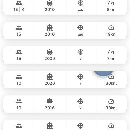
110,600 THB
FOUNTAINE PAJOT 43FT
8kn.
نعم
2010
15 | 4
Luminar
Koh Samui
يوم كامل
54,000 THB
47,100 THB
PRINCESS YACHT 64FT
18kn.
نعم
2010
15
Ninja
Koh Samui
يوم كامل
257,000 THB
235,400 THB
CUSTOM BUILD 38FT
7kn.
لا
2009
15
Andrew
Koh Samui
يوم كامل
53,000 THB
44,700 THB
CUSTOM BUILD 42FT
30kn.
لا
2026
10
Cayenne
Koh Samui
يوم كامل
82,000 THB
70,600 THB
CUSTOM BUILD 45FT
30kn.
لا
2016
10
Monroe
Koh Samui
يوم كامل
88,000 THB
81,200 THB
LAGOON 42FT