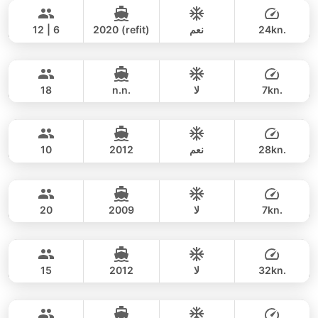
48,000 THB
44,100 THB
SUNSEEKER 60FT
24kn.
نعم
2020 (refit)
12 | 6
Dreamer
Koh Samui
يوم كامل
364,000 THB
353,100 THB
SEAWIND 33FT
7kn.
لا
n.n.
18
Princessa
Koh Samui
يوم كامل
47,000 THB
42,400 THB
PRINCESS YACHT 42FT
28kn.
نعم
2012
10
Claire
Koh Samui
يوم كامل
147,000 THB
131,800 THB
PRIVILEGE 43FT
7kn.
لا
2009
20
Mint
Koh Samui
يوم كامل
58,000 THB
53,000 THB
GULF CRAFT DUBAI 36FT
32kn.
لا
2012
15
Freedom
Koh Samui
يوم كامل
35,300 THB
HANS CRISTIAN YARD 52FT