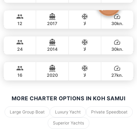
Amanda
Koh Samui
يوم كامل
54,000 THB
49,400 THB
CUSTOM BUILD 38FT
30kn.
لا
2017
12
Johanna
Koh Samui
يوم كامل
42,000 THB
37,700 THB
CUSTOM BUILD 38FT
30kn.
لا
2014
24
Ocean Fun
Koh Samui
يوم كامل
45,000 THB
38,800 THB
CUSTOM BUILD 36FT
27kn.
لا
2020
16
يوم كامل
46,000 THB
42,400 THB
MORE CHARTER OPTIONS IN KOH SAMUI
Large Group Boat
Luxury Yacht
Private Speedboat
Superior Yachts