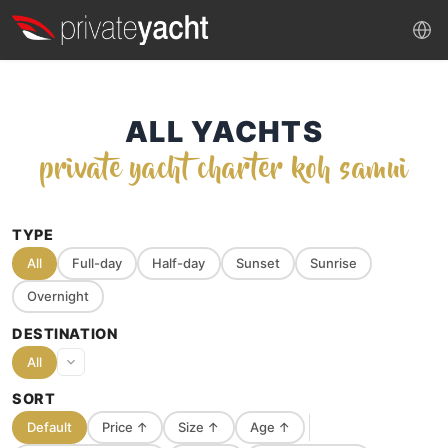
ALL YACHTS
private yacht charter koh samui
TYPE
All
Full-day
Half-day
Sunset
Sunrise
Overnight
DESTINATION
All
SORT
Default
Price
↑
Size
↑
Age
↑