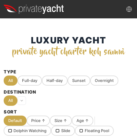
LUXURY YACHT
private yacht charter koh samui
TYPE
All
Full-day
Half-day
Sunset
Overnight
DESTINATION
All
SORT
Default
Price
↑
Size
↑
Age
↑
Dolphin Watching
Slide
Floating Pool