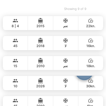
Showing 9 of 9
Moondancer
Koh Samui
PRINCESS YACHT 42FT
22kn.
نعم
2015
8 | 4
Samui's Goody
Koh Samui
يوم كامل
165,000 THB
155,400 THB
CUSTOM BUILD 52FT
16kn.
لا
2018
45
Luminar
Koh Samui
يوم كامل
120,000 THB
108,200 THB
PRINCESS YACHT 64FT
18kn.
نعم
2010
15
Andrew
Koh Samui
يوم كامل
257,000 THB
235,400 THB
CUSTOM BUILD 42FT
30kn.
لا
2026
10
Smaragd
Koh Samui
يوم كامل
82,000 THB
70,600 THB
LAGOON 50FT
6kn.
نعم
2010
45