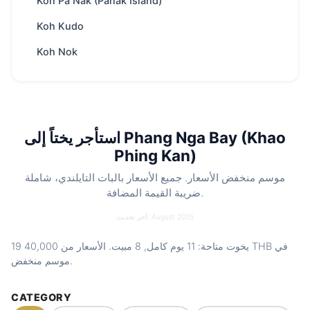
Koh Pa Nak (Panak Island)
غوص · رياضات مائية (ألعاب قابلة للسحب)
for
Koh Kudo
/ بالغ
300 THB
رسوم المنتزه
Koh Nok
نوف – أبر
أفضل موسم
طاقم، وقود، مشروبات، وجبات خفيفة، ألعاب
Includes
مائية. قوائم طعام اختيارية
Nearby
Koh Yao Yai & Noi · Koh Hong (Phang Nga
استأجر يختاً إلى Phang Nga Bay (Khao
spots
Bay) · James Bond Island (Koh Tapu) ·
Phing Kan)
Koh Panyee (Ko Panji)
Charter
Private route, flexible stops and captain-
موسم منخفض الأسعار. جميع الأسعار بالبات التايلندي، شاملة
style
guided planning depending on weather
ضريبة القيمة المضافة.
and sea conditions
آخر تحديث: August 2025
في
40,000 THB
19 يخوت متاحة: 11 يوم كامل, 8 مبيت. الأسعار من
موسم منخفض.
CATEGORY