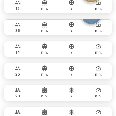
FOUNTAINE PAJOT 40FT
n.n.
لا
n.n.
12
Samba
Phuket
مبيت
82,400 THB
LEOPARD 53FT
n.n.
لا
n.n.
35
Ariella
Krabi
مبيت
258,900 THB
APREAMARE / FERRETTI 51FT
n.n.
لا
n.n.
14
Yatisan
Phuket
مبيت
258,900 THB
LEOPARD 51FT
n.n.
لا
n.n.
25
Ocean Lady
Phuket
مبيت
282,500 THB
PRINCESS YACHT 65FT
n.n.
لا
n.n.
20
Jockey
Phuket
مبيت
323,700 THB
ARNO LEOPARD 75FT