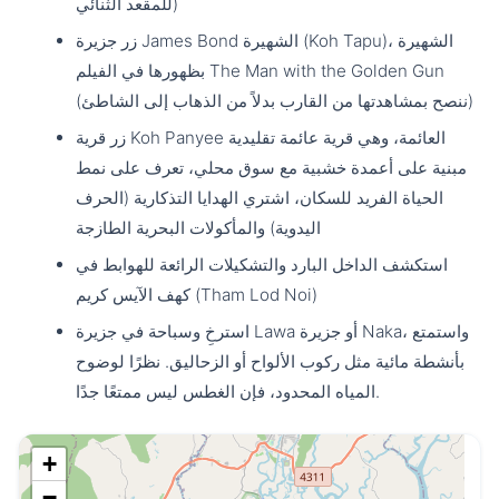
للمقعد الثنائي)
زر جزيرة James Bond الشهيرة (Koh Tapu)، الشهيرة
بظهورها في الفيلم The Man with the Golden Gun
(ننصح بمشاهدتها من القارب بدلاً من الذهاب إلى الشاطئ)
زر قرية Koh Panyee العائمة، وهي قرية عائمة تقليدية
مبنية على أعمدة خشبية مع سوق محلي، تعرف على نمط
الحياة الفريد للسكان، اشتري الهدايا التذكارية (الحرف
اليدوية) والمأكولات البحرية الطازجة
استكشف الداخل البارد والتشكيلات الرائعة للهوابط في
كهف الآيس كريم (Tham Lod Noi)
استرخِ وسباحة في جزيرة Lawa أو جزيرة Naka، واستمتع
بأنشطة مائية مثل ركوب الألواح أو الزحاليق. نظرًا لوضوح
المياه المحدود، فإن الغطس ليس ممتعًا جدًا.
+
−