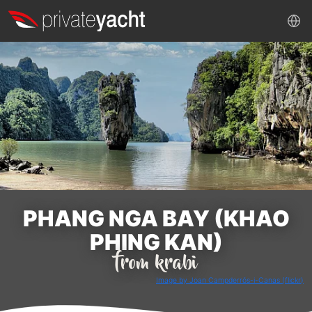
PHANG NGA BAY (KHAO
PHING KAN)
from krabi
Image by Joan Campderrós-i-Canas (flickr)