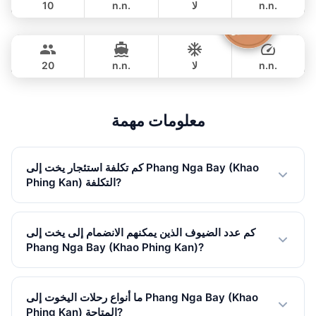
n.n.
لا
n.n.
10
Sashimi
Phuket
مبيت
353,100 THB
LEOPARD 43FT
n.n.
لا
n.n.
20
مبيت
918,100 THB
معلومات مهمة
كم تكلفة استئجار يخت إلى Phang Nga Bay (Khao
Phing Kan) التكلفة?
استئجار اليخوت الخاصة إلى Phang Nga Bay (Khao Phing
Kan) يبدأ من 40,000 THB في موسم منخفض. تختلف الأسعار
كم عدد الضيوف الذين يمكنهم الانضمام إلى يخت إلى
حسب حجم اليخت ونوع الرحلة والموسم. جميع الأسعار شاملة
Phang Nga Bay (Khao Phing Kan)?
ضريبة القيمة المضافة.
يخوتنا إلى Phang Nga Bay (Khao Phing Kan) تتسع لما يصل
إلى 35 ضيوف. لدينا 19 يخوت متاحة، من القوارب السريعة
ما أنواع رحلات اليخوت إلى Phang Nga Bay (Khao
الصغيرة إلى القوارب الشراعية الكبيرة.
Phing Kan) المتاحة?