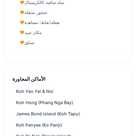
مياه صافية كالكريستال
صخور مذهلة
نقطة(نقاط) مشاهدة
مكان صيد
تسلق
Phang Nga Bay (Khao Phing Kan) — نظرة
سريعة
الأماكن المجاورة
/ يوم
40,000 THB
من
Krabi
المنطقة
Koh Yao Yai & Noi
يعتمد على سرعة القارب، تقريباً 75 دقائق
Boat
Koh Hong (Phang Nga Bay)
ride
from Krabi
James Bond Island (Koh Tapu)
19 متاح
يخوت
Koh Panyee (Ko Panji)
يوم كامل · مبيت
Trip types
سباحة وغطس سطحي · كاياك · خلجان منعزلة ·
Best