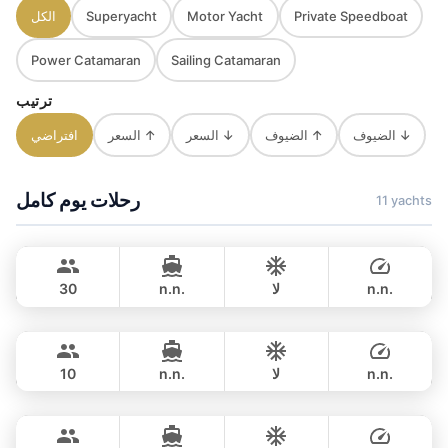
Private Speedboat
Motor Yacht
Superyacht
الكل
Power Catamaran
Sailing Catamaran
ترتيب
الضيوف ↓
الضيوف ↑
السعر ↓
السعر ↑
افتراضي
رحلات يوم كامل
11 yachts
Mon Amour
Krabi
LAGOON 47FT
n.n.
لا
n.n.
30
Las Vegas
Krabi
يوم كامل
฿ 40,000
CUSTOM BUILD 45FT
n.n.
لا
n.n.
10
Premium Speedboat Blue
Krabi
يوم كامل
฿ 53,000
CUSTOM BUILD 39FT