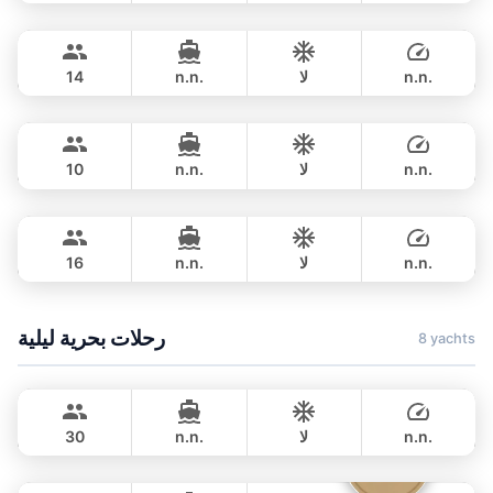
Ariella
Krabi
يوم كامل
฿ 150,700
APREAMARE / FERRETTI 51FT
n.n.
لا
n.n.
14
Jockey
Phuket
يوم كامل
฿ 153,000
ARNO LEOPARD 75FT
n.n.
لا
n.n.
10
Blue Sky
Phuket
يوم كامل
฿ 218,900
RIVA YACHTS 70FT
n.n.
لا
n.n.
16
يوم كامل
฿ 211,900
رحلات بحرية ليلية
8 yachts
Mon Amour
Krabi
LAGOON 47FT
n.n.
لا
n.n.
30
Parrot
Krabi
مبيت
75,300 THB