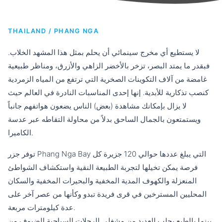
THAILAND / PHANG NGA
لا يستطيع أي مخرج سينمائي أن يحلم بمثل هذا المشهد الخلاب.
فبقدر ما يمتد البصر، تزخر بالأخضر الزاهي والأزرق، ومناظر طبيعية
غامضة من آلاف التكوينات الصخرية التي ترتفع من المياه الزمردية
كنصب تذكارية للأبدية. إنها إحدى المناسبات النادرة في العالم حيث
لا يزال بإمكانك مشاهدة (بعض) الناس يضعون هواتفهم جانباً
ويستمتعون بالجمال الساحق بدلاً من محاولة التقاطه عبر عدسة
الكاميرا.
توفر جزر Phang Nga Bay التي يبلغ عددها حوالي 120 جزيرة كل
فرصة يمكن تخيلها لتجربة الطبيعة النقية واستكشاف الشواطئ
المنعزلة والكهوف المدية المخفية والبحيرات المخفية والسكان
المحليين المسترخين في قرى فريدة تبدو وكأنها من عصر آخر على
عدة كيلومترات مربعة.
بينما بالطبع يجلب العديد من مشغلي الرحلات السياحية الضيوف من