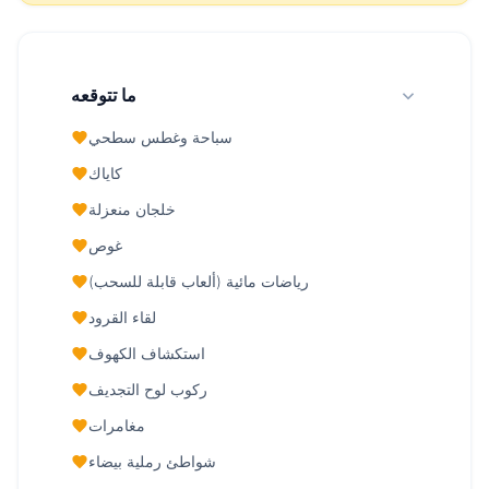
ما تتوقعه
سباحة وغطس سطحي
كاياك
خلجان منعزلة
غوص
رياضات مائية (ألعاب قابلة للسحب)
لقاء القرود
استكشاف الكهوف
ركوب لوح التجديف
مغامرات
شواطئ رملية بيضاء