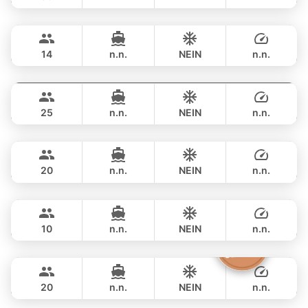
Ariella
Krabi
ÜBERNACHTUNG
258,900 THB
APREAMARE / FERRETTI 51FT
14
n.n.
NEIN
n.n.
Yatisan
Phuket
ÜBERNACHTUNG
258,900 THB
LEOPARD 51FT
25
n.n.
NEIN
n.n.
Ocean Lady
Phuket
ÜBERNACHTUNG
282,500 THB
PRINCESS YACHT 65FT
20
n.n.
NEIN
n.n.
Jockey
Phuket
ÜBERNACHTUNG
323,700 THB
ARNO LEOPARD 75FT
10
n.n.
NEIN
n.n.
Sashimi
Phuket
ÜBERNACHTUNG
353,100 THB
LEOPARD 43FT
20
n.n.
NEIN
n.n.
ÜBERNACHTUNG