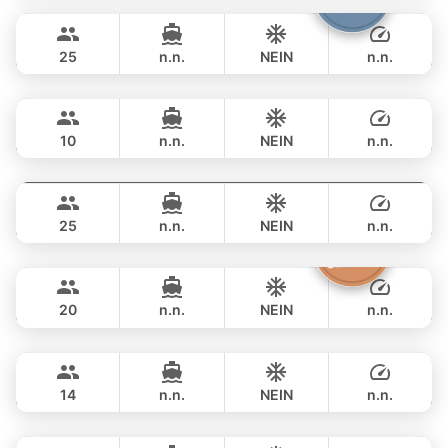
GANZTAGS
฿ 53,000
STEALTH - ASIA CATAMARANS 45FT
25
n.n.
NEIN
n.n.
Flyer
Krabi
GANZTAGS
฿ 93,000
AQUILA 36FT
10
n.n.
NEIN
n.n.
Yatisan
Phuket
GANZTAGS
฿ 101,200
LEOPARD 51FT
25
n.n.
NEIN
n.n.
Sashimi
Phuket
GANZTAGS
฿ 141,200
LEOPARD 43FT
20
n.n.
NEIN
n.n.
Ariella
Krabi
GANZTAGS
฿ 150,700
APREAMARE / FERRETTI 51FT
14
n.n.
NEIN
n.n.
Jockey
Phuket
GANZTAGS
฿ 153,000