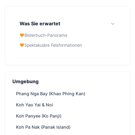
Was Sie erwartet
Bilderbuch-Panorama
Spektakuläre Felsformationen
James Bond Island (Koh Tapu) — Auf einen
Blick
Umgebung
Ab
40,000 THB
/ Tag
Region
Krabi
Phang Nga Bay (Khao Phing Kan)
Boat
abhängig von Bootsgeschwindigkeit, ca.
Koh Yao Yai & Noi
ride
75 Minuten from Krabi
Koh Panyee (Ko Panji)
Yachten
19 verfügbar
Koh Pa Nak (Panak Island)
Trip types
Ganztags · Übernachtung