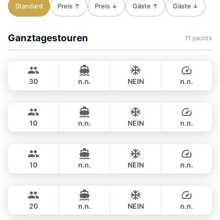
Standard
Preis ↑
Preis ↓
Gäste ↑
Gäste ↓
Ganztagestouren
11 yachts
Mon Amour
Krabi
LAGOON 47FT
30
n.n.
NEIN
n.n.
Las Vegas
Krabi
GANZTAGS
฿ 40,000
CUSTOM BUILD 45FT
10
n.n.
NEIN
n.n.
Premium Speedboat Blue
Krabi
GANZTAGS
฿ 53,000
CUSTOM BUILD 39FT
10
n.n.
NEIN
n.n.
Speedboat Pink Dolphin
Krabi
GANZTAGS
฿ 53,000
CUSTOM BUILD 41FT
20
n.n.
NEIN
n.n.
Bolero
Phuket