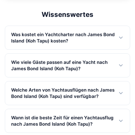
918,100 THB
Wissenswertes
Was kostet ein Yachtcharter nach James Bond
Island (Koh Tapu) kosten?
Private Yachtcharter nach James Bond Island (Koh
Tapu) beginnen ab 40,000 THB in Nebensaison. Preise
Wie viele Gäste passen auf eine Yacht nach
variieren je nach Yachtgröße, Ausflugtyp und Saison.
James Bond Island (Koh Tapu)?
Alle Preise inkl. MwSt.
Unsere Yachten nach James Bond Island (Koh Tapu)
bieten Platz für bis zu 35 Gäste. Wir haben 19 Yachten
Welche Arten von Yachtausflügen nach James
verfügbar, von kleinen Schnellbooten bis zu großen
Bond Island (Koh Tapu) sind verfügbar?
Katamaranen.
Wir bieten 11 Ganztags, 8 Übernachtung Ausflüge nach
James Bond Island (Koh Tapu). Ganztags-Charter sind
Wann ist die beste Zeit für einen Yachtausflug
am beliebtesten und geben Ihnen viel Zeit zum
nach James Bond Island (Koh Tapu)?
Erkunden.