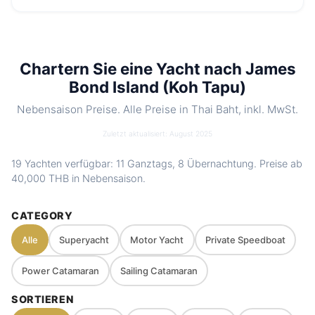
Best
Bilderbuch-Panorama · Spektakuläre
for
Felsformationen
Parkgebühr
300 THB
/ Erwachsener
Chartern Sie eine Yacht nach James
Beste Saison
Nov – Apr
Bond Island (Koh Tapu)
Includes
Crew, Treibstoff, Softdrinks, Snacks,
Wasserspielzeug. Optionale Speisekarten
Nebensaison Preise. Alle Preise in Thai Baht, inkl. MwSt.
Nearby
Phang Nga Bay (Khao Phing Kan) · Koh
Zuletzt aktualisiert: August 2025
spots
Yao Yai & Noi · Koh Panyee (Ko Panji) ·
Koh Pa Nak (Panak Island)
19 Yachten verfügbar: 11 Ganztags, 8 Übernachtung. Preise ab
40,000 THB
in Nebensaison.
Charter
Private route, flexible stops and captain-
style
guided planning depending on weather
CATEGORY
and sea conditions
Alle
Superyacht
Motor Yacht
Private Speedboat
Power Catamaran
Sailing Catamaran
SORTIEREN