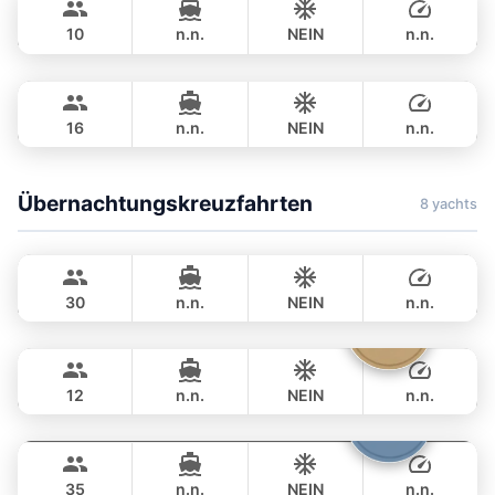
ARNO LEOPARD 75FT
10
n.n.
NEIN
n.n.
Blue Sky
Phuket
GANZTAGS
฿ 218,900
RIVA YACHTS 70FT
16
n.n.
NEIN
n.n.
GANZTAGS
฿ 211,900
Übernachtungskreuzfahrten
8 yachts
Mon Amour
Krabi
LAGOON 47FT
30
n.n.
NEIN
n.n.
Parrot
Krabi
ÜBERNACHTUNG
75,300 THB
FOUNTAINE PAJOT 40FT
12
n.n.
NEIN
n.n.
Samba
Phuket
ÜBERNACHTUNG
82,400 THB
LEOPARD 53FT
35
n.n.
NEIN
n.n.