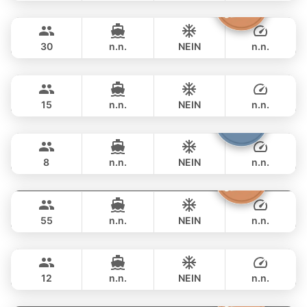
Discovery
Phuket
GANZTAGS
฿ 76,500
STEALTH - ASIA CATAMARANS 47FT
30
n.n.
NEIN
n.n.
Peach
Phuket
GANZTAGS
฿ 77,700
SEA RAY 45FT
15
n.n.
NEIN
n.n.
Patong
Phuket
GANZTAGS
฿ 84,700
JEANNEAU 34FT
8
n.n.
NEIN
n.n.
Inchigo
Phuket
GANZTAGS
฿ 88,300
CUSTOM BUILD 53FT
55
n.n.
NEIN
n.n.
Breeze
Phuket
GANZTAGS
฿ 94,200
AZIMUT 46FT
12
n.n.
NEIN
n.n.
Sashimi
Phuket
GANZTAGS