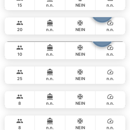
SKY 53FT
15
n.n.
NEIN
n.n.
Shambala
Phuket
GANZTAGS
฿ 111,800
LEOPARD 40FT
20
n.n.
NEIN
n.n.
Fountaine
Phuket
GANZTAGS
฿ 109,500
FOUNTAINE PAJOT 40FT
10
n.n.
NEIN
n.n.
Yatisan
Phuket
GANZTAGS
฿ 104,800
LEOPARD 51FT
25
n.n.
NEIN
n.n.
Paris
Phuket
GANZTAGS
฿ 111,800
PRINCESS YACHT 42FT
8
n.n.
NEIN
n.n.
Little Prince
Phuket
GANZTAGS
฿ 105,900
PRINCESS YACHT 42FT
8
n.n.
NEIN
n.n.