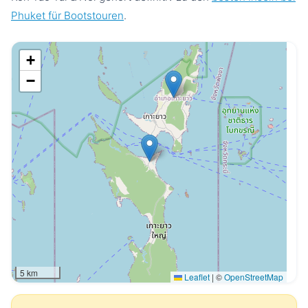
Phuket für Bootstouren
.
+
−
5 km
Leaflet
|
©
OpenStreetMap