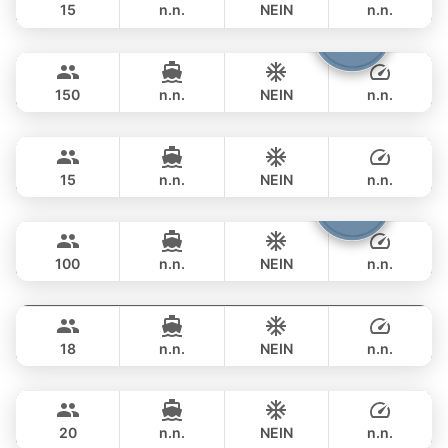
15
n.n.
NEIN
n.n.
Viper
Phuket
GANZTAGS
฿ 264,000
CUSTOM BUILD 86FT
150
n.n.
NEIN
n.n.
Little Queen
Phuket
GANZTAGS
฿ 270,700
PRINCESS YACHT 65FT
15
n.n.
NEIN
n.n.
Yona
Phuket
GANZTAGS
฿ 264,000
CUSTOM BUILD 75FT
100
n.n.
NEIN
n.n.
Panther
Phuket
GANZTAGS
฿ 317,800
LEOPARD 90FT
18
n.n.
NEIN
n.n.
Sweet Lips
Phuket
GANZTAGS
฿ 353,100
PRINCESS YACHT 78FT
20
n.n.
NEIN
n.n.