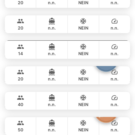
20
n.n.
NEIN
n.n.
Annalena
Phuket
GANZTAGS
฿ 61,200
LAGOON 45FT
20
n.n.
NEIN
n.n.
Splash
Phuket
GANZTAGS
฿ 69,400
STEALTH - ASIA CATAMARANS 44FT
14
n.n.
NEIN
n.n.
Armani
Phuket
GANZTAGS
฿ 73,000
CUSTOM BUILD 50FT
20
n.n.
NEIN
n.n.
Selectione
Phuket
GANZTAGS
฿ 70,600
CUSTOM BUILD 55FT
40
n.n.
NEIN
n.n.
Princess of Siam
Phuket
GANZTAGS
฿ 69,400
KING YACHT 72FT
50
n.n.
NEIN
n.n.