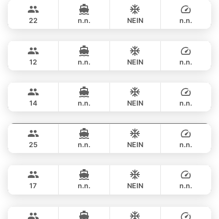
211,900 THB
AQUILA 44FT
22
n.n.
NEIN
n.n.
Breeze
Phuket
ÜBERNACHTUNG
190,700 THB
AZIMUT 46FT
12
n.n.
NEIN
n.n.
Maestro
Phuket
ÜBERNACHTUNG
229,500 THB
APREAMARE / FERRETTI 51FT
14
n.n.
NEIN
n.n.
Yatisan
Phuket
ÜBERNACHTUNG
235,400 THB
LEOPARD 51FT
25
n.n.
NEIN
n.n.
Bonnie
Phuket
ÜBERNACHTUNG
257,800 THB
PRINCESS YACHT 58FT
17
n.n.
NEIN
n.n.
Gao
Phuket
ÜBERNACHTUNG
235,400 THB
AZIMUT 55FT