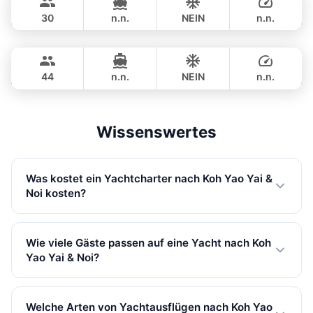
ASTONDOA GLX 104FT
30
n.n.
NEIN
n.n.
Seabee
Phuket
ÜBERNACHTUNG
822,700 THB
WESTPORT YACHTS 130FT
44
n.n.
NEIN
n.n.
ÜBERNACHTUNG
1,059,300 THB
Wissenswertes
Was kostet ein Yachtcharter nach Koh Yao Yai &
Noi kosten?
Private Yachtcharter nach Koh Yao Yai & Noi beginnen
ab 28,500 THB in Nebensaison. Preise variieren je nach
Wie viele Gäste passen auf eine Yacht nach Koh
Yachtgröße, Ausflugtyp und Saison. Alle Preise inkl.
Yao Yai & Noi?
MwSt.
Unsere Yachten nach Koh Yao Yai & Noi bieten Platz für
bis zu 150 Gäste. Wir haben 122 Yachten verfügbar, von
Welche Arten von Yachtausflügen nach Koh Yao