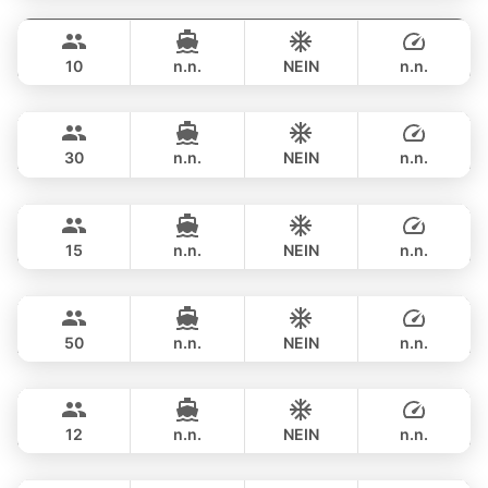
Jockey
Phuket
GANZTAGS
฿ 188,300
ARNO LEOPARD 75FT
10
n.n.
NEIN
n.n.
Saychai
Phuket
GANZTAGS
฿ 193,000
POSILLIPO TECHNEMA 90FT
30
n.n.
NEIN
n.n.
Maya Bee
Phuket
GANZTAGS
฿ 194,200
PRINCESS YACHT 60FT
15
n.n.
NEIN
n.n.
Goldfinger
Phuket
GANZTAGS
฿ 187,000
SPLO YACHTS 74FT
50
n.n.
NEIN
n.n.
Mary
Phuket
GANZTAGS
฿ 223,600
AZIMUT 60FT
12
n.n.
NEIN
n.n.
Revolution
Phuket
GANZTAGS
฿ 211,900