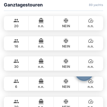
Ganztagestouren
89 yachts
Jules
Phuket
CUSTOM BUILD 40FT
20
n.n.
NEIN
n.n.
Leo
Phuket
GANZTAGS
฿ 28,500
LEOPARD 39FT
16
n.n.
NEIN
n.n.
Gonzales
Phuket
GANZTAGS
฿ 34,100
CUSTOM BUILD 47FT
30
n.n.
NEIN
n.n.
Boomerang
Phuket
GANZTAGS
฿ 35,300
BOOMERANG 29FT
6
n.n.
NEIN
n.n.
Smiley
Phuket
GANZTAGS
฿ 33,000
CUSTOM BUILD 38FT
20
n.n.
NEIN
n.n.