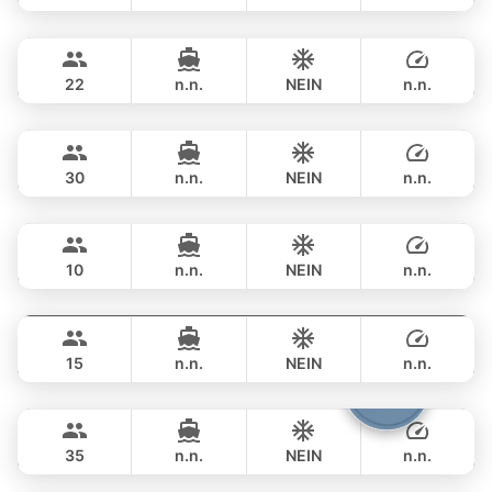
Sunshine
Phuket
GANZTAGS
฿ 117,700
AQUILA 44FT
22
n.n.
NEIN
n.n.
Leopard
Phuket
GANZTAGS
฿ 97,700
LEOPARD 51FT
30
n.n.
NEIN
n.n.
Marcy
Phuket
GANZTAGS
฿ 129,500
MARQUIS 50FT
10
n.n.
NEIN
n.n.
Nong Som
Phuket
GANZTAGS
฿ 108,900
PRINCESS YACHT 54FT
15
n.n.
NEIN
n.n.
Samba
Phuket
GANZTAGS
฿ 100,000
LEOPARD 53FT
35
n.n.
NEIN
n.n.
Gao
Phuket
GANZTAGS