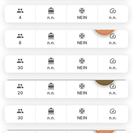
Phuket
GANZTAGS
฿ 47,000
LIMO 28FT
4
n.n.
NEIN
n.n.
Silver Arrow
Phuket
GANZTAGS
฿ 47,100
GULF CRAFT DUBAI 33FT
8
n.n.
NEIN
n.n.
Apollo
Phuket
GANZTAGS
฿ 49,400
CUSTOM BUILD 47FT
30
n.n.
NEIN
n.n.
Sammy
Phuket
GANZTAGS
฿ 55,300
LEOPARD 38FT
20
n.n.
NEIN
n.n.
Bahia
Phuket
GANZTAGS
฿ 56,500
FOUNTAINE PAJOT 46FT
30
n.n.
NEIN
n.n.
Butterfly
Phuket
GANZTAGS
฿ 56,500