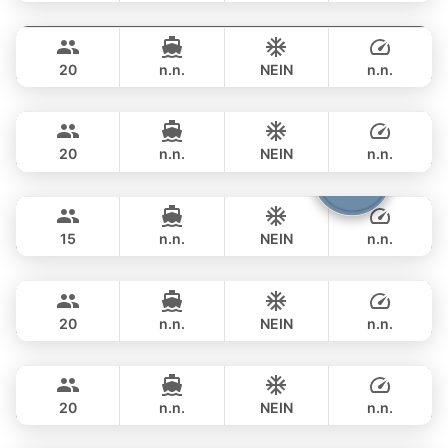
Mauritius
Phuket
GANZTAGS
฿ 353,100
PRINCESS YACHT 78FT
20
n.n.
NEIN
n.n.
Queen
Phuket
GANZTAGS
฿ 353,100
PRINCESS YACHT 78FT
20
n.n.
NEIN
n.n.
Cathy
Phuket
GANZTAGS
฿ 351,900
PRINCESS YACHT 72FT
15
n.n.
NEIN
n.n.
DeLuxe
Phuket
GANZTAGS
฿ 347,200
SUNSEEKER 90FT
20
n.n.
NEIN
n.n.
Eagle
Phuket
GANZTAGS
฿ 405,800
FALCON 106FT
20
n.n.
NEIN
n.n.
Bayce
Phuket
GANZTAGS