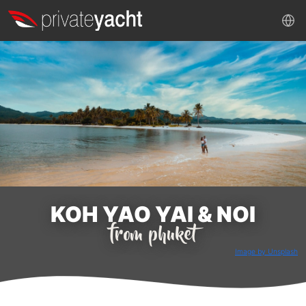
KOH YAO YAI & NOI
from phuket
Image by Unsplash