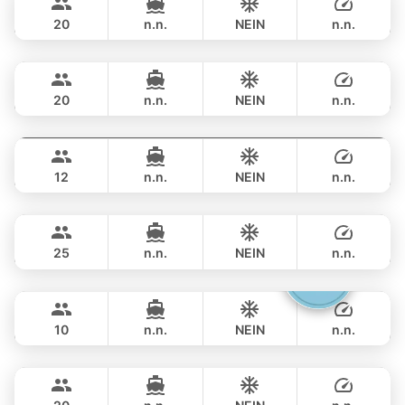
PRINCESS YACHT 65FT
20
n.n.
NEIN
n.n.
Rio
Phuket
GANZTAGS
฿ 148,300
AZIMUT 68FT
20
n.n.
NEIN
n.n.
Provence
Phuket
GANZTAGS
฿ 151,800
RIVIERA 58FT
12
n.n.
NEIN
n.n.
Hagia Sophia
Phuket
GANZTAGS
฿ 141,200
FERRETTI 82FT
25
n.n.
NEIN
n.n.
Gucci
Phuket
GANZTAGS
฿ 158,900
CRANCHI YACHTS 58FT
10
n.n.
NEIN
n.n.
Black Fury
Phuket
GANZTAGS
฿ 153,000
RIVIER BOAT INDUSTRIAL 55FT