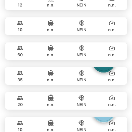
12
n.n.
NEIN
n.n.
Mona Lisa
Phuket
ÜBERNACHTUNG
270,700 THB
AZIMUT 54FT
10
n.n.
NEIN
n.n.
Ganesha
Phuket
ÜBERNACHTUNG
300,100 THB
BLUE LAGOON 70FT
60
n.n.
NEIN
n.n.
Laura
Phuket
ÜBERNACHTUNG
306,000 THB
LEOPARD 51FT
35
n.n.
NEIN
n.n.
Black Fury
Phuket
ÜBERNACHTUNG
282,500 THB
RIVIER BOAT INDUSTRIAL 55FT
20
n.n.
NEIN
n.n.
Gucci
Phuket
ÜBERNACHTUNG
282,500 THB
CRANCHI YACHTS 58FT
10
n.n.
NEIN
n.n.