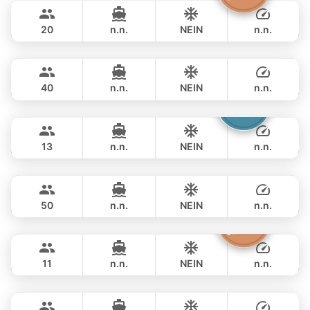
฿ 88,300
LEOPARD 43FT
20
n.n.
NEIN
n.n.
Bonobo
Phuket
GANZTAGS
฿ 97,700
CUSTOM BUILD 52FT
40
n.n.
NEIN
n.n.
Catcher
Phuket
GANZTAGS
฿ 93,000
BERTRAM 50FT
13
n.n.
NEIN
n.n.
Inchigogo
Phuket
GANZTAGS
฿ 105,900
CUSTOM BUILD 53FT
50
n.n.
NEIN
n.n.
Atlanta
Phuket
GANZTAGS
฿ 96,500
AZIMUT 50FT
11
n.n.
NEIN
n.n.
MySky
Phuket
GANZTAGS
฿ 114,200