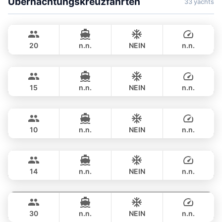
Übernachtungskreuzfahrten
33 yachts
Bayce
Phuket
MONTE CARLO YACHTS 86FT
20
n.n.
NEIN
n.n.
Hot Billy
Phuket
ÜBERNACHTUNG
800,400 THB
STEALTH - ASIA CATAMARANS 39FT
15
n.n.
NEIN
n.n.
Hero
Phuket
ÜBERNACHTUNG
82,400 THB
STEALTH - ASIA CATAMARANS 43FT
10
n.n.
NEIN
n.n.
Pinocchio
Phuket
ÜBERNACHTUNG
111,800 THB
NAUTITECH 40FT
14
n.n.
NEIN
n.n.
Leopard
Phuket
ÜBERNACHTUNG
117,700 THB
LEOPARD 51FT
30
n.n.
NEIN
n.n.