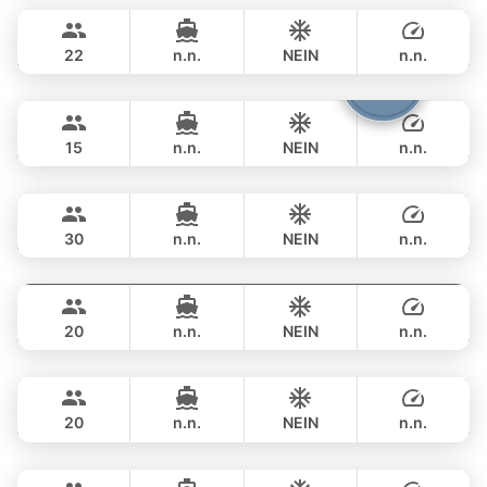
482,600 THB
BILGIN 98FT
22
n.n.
NEIN
n.n.
Cathy
Phuket
ÜBERNACHTUNG
470,800 THB
PRINCESS YACHT 72FT
15
n.n.
NEIN
n.n.
Saychai
Phuket
ÜBERNACHTUNG
520,200 THB
POSILLIPO TECHNEMA 90FT
30
n.n.
NEIN
n.n.
Sweet Lips
Phuket
ÜBERNACHTUNG
612,000 THB
PRINCESS YACHT 78FT
20
n.n.
NEIN
n.n.
Mauritius
Phuket
ÜBERNACHTUNG
706,200 THB
PRINCESS YACHT 78FT
20
n.n.
NEIN
n.n.
Astondoa
Phuket
ÜBERNACHTUNG
706,200 THB