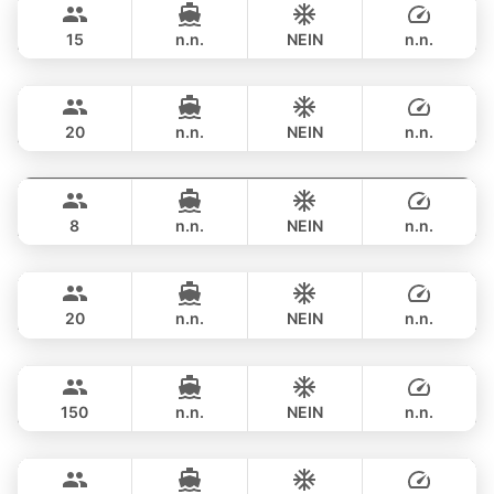
AZIMUT 68FT
15
n.n.
NEIN
n.n.
Touch
Phuket
GANZTAGS
฿ 206,000
TACHOU 76FT
20
n.n.
NEIN
n.n.
Lisa
Phuket
GANZTAGS
฿ 198,000
PRINCESS YACHT 55FT
8
n.n.
NEIN
n.n.
Bella
Phuket
GANZTAGS
฿ 211,900
CUSTOM BUILD 88FT
20
n.n.
NEIN
n.n.
Dancing Queen
Phuket
GANZTAGS
฿ 235,400
CUSTOM BUILD 112FT
150
n.n.
NEIN
n.n.
Bond
Phuket
GANZTAGS
฿ 258,900
SUNSEEKER 70FT