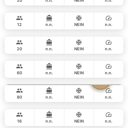
20
n.n.
NEIN
n.n.
Gran Turismo
Phuket
GANZTAGS
฿ 141,200
BENETEAU 49FT
12
n.n.
NEIN
n.n.
Naya
Phuket
GANZTAGS
฿ 164,800
VTECH 68FT
20
n.n.
NEIN
n.n.
Ganesha
Phuket
GANZTAGS
฿ 161,200
BLUE LAGOON 70FT
60
n.n.
NEIN
n.n.
Vibe
Phuket
GANZTAGS
฿ 176,600
OCEAN VOYAGER 78FT
80
n.n.
NEIN
n.n.
Blue Sky
Phuket
GANZTAGS
฿ 188,300
RIVA YACHTS 70FT
16
n.n.
NEIN
n.n.