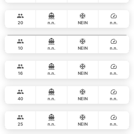
Ocean Lady
Phuket
ÜBERNACHTUNG
311,900 THB
PRINCESS YACHT 65FT
20
n.n.
NEIN
n.n.
Jockey
Phuket
ÜBERNACHTUNG
329,600 THB
ARNO LEOPARD 75FT
10
n.n.
NEIN
n.n.
Blue Sky
Phuket
ÜBERNACHTUNG
329,600 THB
RIVA YACHTS 70FT
16
n.n.
NEIN
n.n.
Bonobo
Phuket
ÜBERNACHTUNG
376,600 THB
CUSTOM BUILD 52FT
40
n.n.
NEIN
n.n.
Hagia Sophia
Phuket
ÜBERNACHTUNG
376,600 THB
FERRETTI 82FT
25
n.n.
NEIN
n.n.
Mai Tai
Phuket
ÜBERNACHTUNG