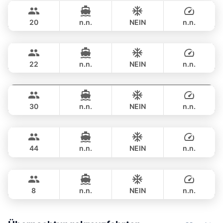
฿ 459,000
MONTE CARLO YACHTS 86FT
20
n.n.
NEIN
n.n.
Mai Tai
Phuket
GANZTAGS
฿ 400,200
BILGIN 98FT
22
n.n.
NEIN
n.n.
Astondoa
Phuket
GANZTAGS
฿ 376,600
ASTONDOA GLX 104FT
30
n.n.
NEIN
n.n.
Seabee
Phuket
GANZTAGS
฿ 435,500
WESTPORT YACHTS 130FT
44
n.n.
NEIN
n.n.
Navis One
Phuket
GANZTAGS
฿ 665,000
SORAYA YACHTS 154FT
8
n.n.
NEIN
n.n.
GANZTAGS
฿ 1,306,500