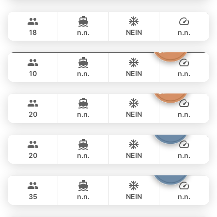
Selina
Phuket
ÜBERNACHTUNG
188,300 THB
SEALINE 51FT
18
n.n.
NEIN
n.n.
Moonlight
Phuket
ÜBERNACHTUNG
176,600 THB
ADMIRAL SA 38FT
10
n.n.
NEIN
n.n.
Sashimi
Phuket
ÜBERNACHTUNG
176,600 THB
LEOPARD 43FT
20
n.n.
NEIN
n.n.
Shambala
Phuket
ÜBERNACHTUNG
198,900 THB
LEOPARD 40FT
20
n.n.
NEIN
n.n.
Samba
Phuket
ÜBERNACHTUNG
210,700 THB
LEOPARD 53FT
35
n.n.
NEIN
n.n.
Sunshine
Phuket
ÜBERNACHTUNG