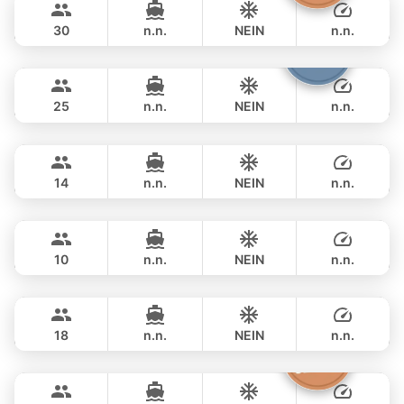
LAGOON 45FT
30
n.n.
NEIN
n.n.
Bolero
Phuket
GANZTAGS
฿ 62,400
STEALTH - ASIA CATAMARANS 45FT
25
n.n.
NEIN
n.n.
Pinocchio
Phuket
GANZTAGS
฿ 57,700
NAUTITECH 40FT
14
n.n.
NEIN
n.n.
Fly
Phuket
GANZTAGS
฿ 53,000
AQUILA 36FT
10
n.n.
NEIN
n.n.
Animo
Phuket
GANZTAGS
฿ 64,700
SUNNAV 39FT
18
n.n.
NEIN
n.n.
The Grandfather
Phuket
GANZTAGS
฿ 64,700
GRAND BANKS 54FT