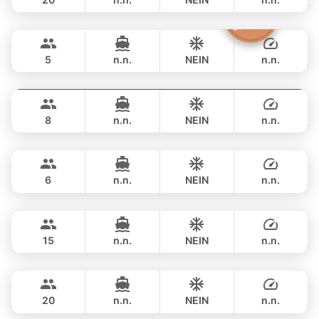
Clyde
Phuket
GANZTAGS
฿ 36,500
CROWNLINE 26FT
5
n.n.
NEIN
n.n.
Grand prix
Phuket
GANZTAGS
฿ 36,500
SEA RAY 27FT
8
n.n.
NEIN
n.n.
Monte Carlo
Phuket
GANZTAGS
฿ 40,000
MONTEREY 28FT
6
n.n.
NEIN
n.n.
Hot Billy
Phuket
GANZTAGS
฿ 40,000
STEALTH - ASIA CATAMARANS 39FT
15
n.n.
NEIN
n.n.
Jeab
Phuket
GANZTAGS
฿ 44,700
CUSTOM BUILD 42FT
20
n.n.
NEIN
n.n.
Limo