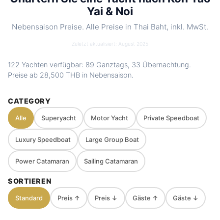
Wasserspielzeug. Optionale Speisekarten
Yai & Noi
Nearby
Phang Nga Bay (Khao Phing Kan) · Koh
Nebensaison Preise. Alle Preise in Thai Baht, inkl. MwSt.
spots
Hong (Phang Nga Bay) · Koh Kudo · Koh
Nok
Zuletzt aktualisiert: August 2025
Charter
Private route, flexible stops and captain-
122 Yachten verfügbar: 89 Ganztags, 33 Übernachtung.
style
guided planning depending on weather
Preise ab
28,500 THB
in Nebensaison.
and sea conditions
CATEGORY
Alle
Superyacht
Motor Yacht
Private Speedboat
Luxury Speedboat
Large Group Boat
Power Catamaran
Sailing Catamaran
SORTIEREN
Standard
Preis ↑
Preis ↓
Gäste ↑
Gäste ↓