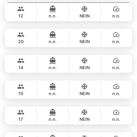
฿ 128,300
AZIMUT 55FT
12
n.n.
NEIN
n.n.
Tawani
Phuket
GANZTAGS
฿ 128,300
AZIMUT 50FT
20
n.n.
NEIN
n.n.
Maestro
Phuket
GANZTAGS
฿ 133,000
APREAMARE / FERRETTI 51FT
14
n.n.
NEIN
n.n.
Mona Lisa
Phuket
GANZTAGS
฿ 129,500
AZIMUT 54FT
10
n.n.
NEIN
n.n.
Bonnie
Phuket
GANZTAGS
฿ 148,300
PRINCESS YACHT 58FT
17
n.n.
NEIN
n.n.
Ocean Lady
Phuket
GANZTAGS
฿ 117,700