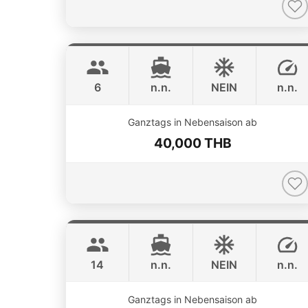
Monte Carlo
Phuket
MONTEREY 28FT
6
n.n.
NEIN
n.n.
Ganztags in Nebensaison ab
40,000 THB
Pinocchio
Phuket
NAUTITECH 40FT
14
n.n.
NEIN
n.n.
ONLINE AVAILABILITY
Ganztags in Nebensaison ab