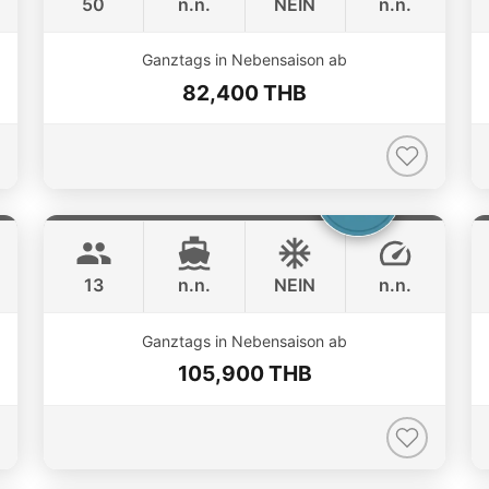
50
n.n.
NEIN
n.n.
ONLINE AVAILABILITY
Ganztags in Nebensaison ab
82,400 THB
Catcher
Phuket
BERTRAM 50FT
13
n.n.
NEIN
n.n.
ONLINE AVAILABILITY
Ganztags in Nebensaison ab
105,900 THB
MySky
Phuket