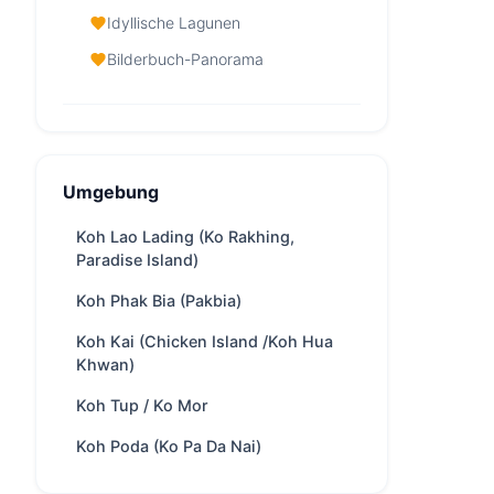
Idyllische Lagunen
Bilderbuch-Panorama
Koh Hong Island (Krabi) —
Auf einen Blick
Umgebung
Ab
32,800 THB
/ Tag
Region
Phuket
Koh Lao Lading (Ko Rakhing,
Paradise Island)
Boat
abhängig von
ride
Bootsgeschwindigkeit, ca. 75
Koh Phak Bia (Pakbia)
Minuten from Phuket
Koh Kai (Chicken Island /Koh Hua
Yachten
87 verfügbar
Khwan)
Trip
Ganztags ·
Koh Tup / Ko Mor
types
Übernachtung
Koh Poda (Ko Pa Da Nai)
Best
Schwimmen & Schnorcheln ·
for
Kajakfahren · Weiße