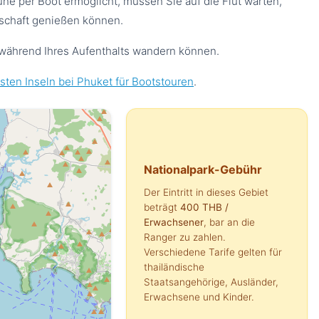
ne per Boot ermöglicht, müssen Sie auf die Flut warten,
dschaft genießen können.
 während Ihres Aufenthalts wandern können.
sten Inseln bei Phuket für Bootstouren
.
Nationalpark-Gebühr
Der Eintritt in dieses Gebiet
beträgt
400 THB
/
Erwachsener
, bar an die
Ranger zu zahlen.
Verschiedene Tarife gelten für
thailändische
Staatsangehörige, Ausländer,
Erwachsene und Kinder.