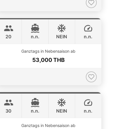
Jeab
Phuket
CUSTOM BUILD 42FT
20
n.n.
NEIN
n.n.
ONLINE AVAILABILITY
Ganztags in Nebensaison ab
53,000 THB
Apollo
Phuket
CUSTOM BUILD 47FT
30
n.n.
NEIN
n.n.
Ganztags in Nebensaison ab