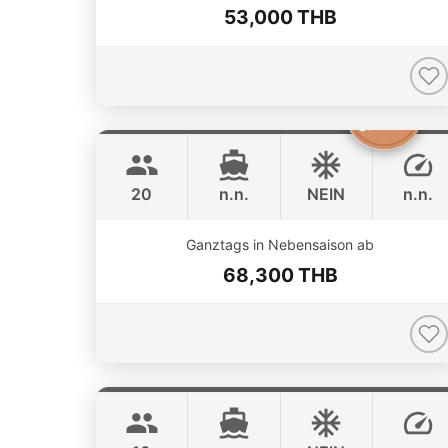
53,000 THB
The Grandfather
Phuket
GRAND BANKS 54FT
20
n.n.
NEIN
n.n.
ONLINE AVAILABILITY
Ganztags in Nebensaison ab
68,300 THB
Fly
Phuket
AQUILA 36FT