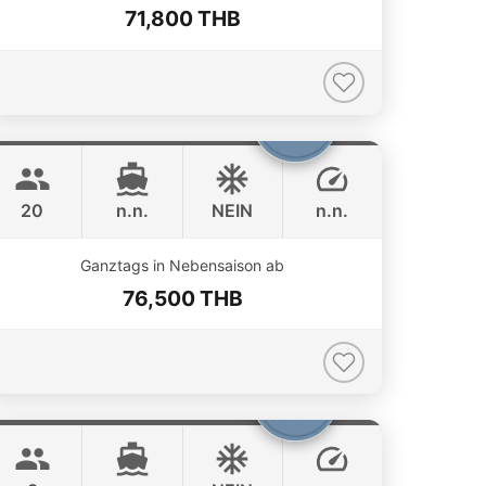
71,800 THB
Armani
Phuket
CUSTOM BUILD 50FT
20
n.n.
NEIN
n.n.
ONLINE AVAILABILITY
Ganztags in Nebensaison ab
76,500 THB
Patong
Phuket
JEANNEAU 34FT