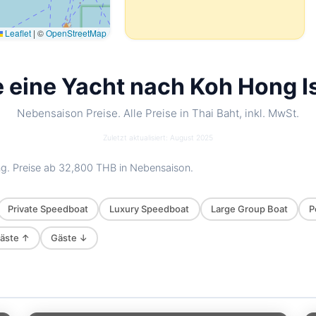
Leaflet
|
©
OpenStreetMap
e eine Yacht nach Koh Hong Is
Nebensaison Preise. Alle Preise in Thai Baht, inkl. MwSt.
Zuletzt aktualisiert: August 2025
g. Preise ab
32,800 THB
in Nebensaison.
Private Speedboat
Luxury Speedboat
Large Group Boat
P
äste ↑
Gäste ↓
Gonzales
Phuket