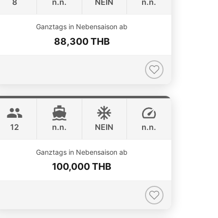
8
n.n.
NEIN
n.n.
Ganztags in Nebensaison ab
88,300 THB
Breeze
Phuket
AZIMUT 46FT
12
n.n.
NEIN
n.n.
ONLINE AVAILABILITY
Ganztags in Nebensaison ab
100,000 THB
Inchigo
Phuket