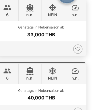
planning depending on
BOOMERANG 29FT
weather and sea
6
n.n.
NEIN
n.n.
conditions
Ganztags in Nebensaison ab
33,000 THB
Grand prix
Phuket
SEA RAY 27FT
8
n.n.
NEIN
n.n.
Ganztags in Nebensaison ab
40,000 THB