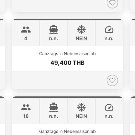
Limo
Phuket
LIMO 28FT
4
n.n.
NEIN
n.n.
ONLINE AVAILABILITY
Ganztags in Nebensaison ab
49,400 THB
Animo
Phuket
SUNNAV 39FT
18
n.n.
NEIN
n.n.
Ganztags in Nebensaison ab