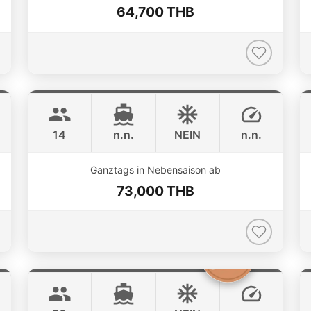
64,700 THB
Splash
Phuket
STEALTH - ASIA CATAMARANS 44FT
14
n.n.
NEIN
n.n.
ONLINE AVAILABILITY
Ganztags in Nebensaison ab
73,000 THB
Princess of Siam
Phuket
KING YACHT 72FT