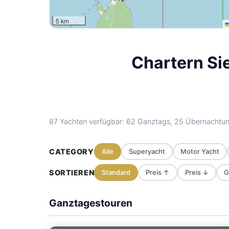
5 km
Chartern Si
87 Yachten verfügbar: 62 Ganztags, 25 Übernachtun
CATEGORY
Alle
Superyacht
Motor Yacht
SORTIEREN
Standard
Preis ↑
Preis ↓
G
Ganztagestouren
Jules
Phuket