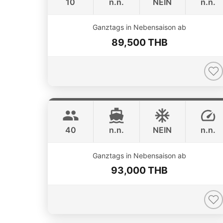
10
n.n.
NEIN
n.n.
Ganztags in Nebensaison ab
89,500 THB
Bonobo
Phuket
CUSTOM BUILD 52FT
40
n.n.
NEIN
n.n.
ONLINE AVAILABILITY
Ganztags in Nebensaison ab
93,000 THB
Atlanta
Phuket