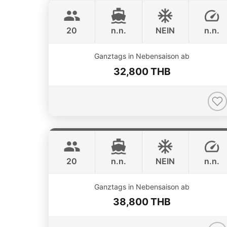
CUSTOM BUILD 40FT
20
n.n.
NEIN
n.n.
Ganztags in Nebensaison ab
32,800 THB
Smiley
Phuket
CUSTOM BUILD 38FT
20
n.n.
NEIN
n.n.
ONLINE AVAILABILITY
Ganztags in Nebensaison ab
38,800 THB