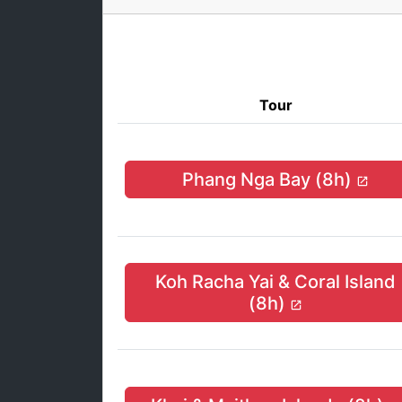
Tour
Phang Nga Bay (8h)
Koh Racha Yai & Coral Island
(8h)