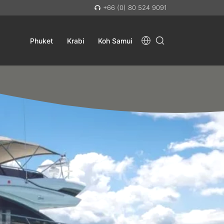
+66 (0) 80 524 9091
Phuket
Krabi
Koh Samui