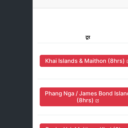
टूर
Khai Islands & Maithon (8hrs)
Phang Nga / James Bond Islan
(8hrs)