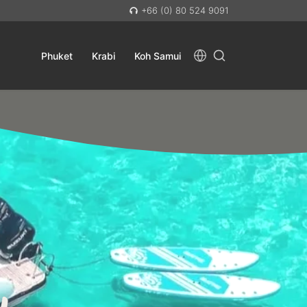
+66 (0) 80 524 9091
Phuket
Krabi
Koh Samui