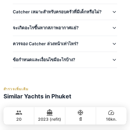
การยืนยัน
Krabi Island Hopping (8h) (Full-Day)
สำหรับวันที่คุณต้องการ — เรามักจะตอบกลับภายในไม่กี่
การเช่าเหมาลำทุกครั้งบน Catcher รวมถึง:
นาที
Racha Yai & Racha Noi (8h) (Full-Day)
Catcher เหมาะสำหรับครอบครัวที่มีเด็กหรือไม่?
Island-Hopping Maithon, Kai, Coral (8h) (Full-
กัปตัน & ลูกเรือมืออาชีพ
ใช่ Catcher เป็นตัวเลือกที่ยอดเยี่ยมสำหรับครอบครัว!
Day)
จะเกิดอะไรขึ้นหากสภาพอากาศแย่?
น้ำมันเชื้อเพลิง
Coral, Nui Bay & Promthep Cape (8h) (Full-
ราคาพิเศษสำหรับเด็ก (เด็กอายุต่ำกว่า 14 ปี)
อุปกรณ์พื้นฐาน & อุปกรณ์ความปลอดภัย
ความปลอดภัยคือสิ่งที่เราให้ความสำคัญอันดับแรก หาก
Day)
ควรจอง Catcher ล่วงหน้าเท่าไหร่?
สูงสุด 13 ท่าน — พื้นที่เพียงพอสำหรับทั้ง
อาหาร & เครื่องดื่มฟรี: น้ำและเครื่องดื่ม, ผลไม้ /
สภาพอากาศไม่ปลอดภัยสำหรับการล่องเรือ (ตามการ
Overnight 2 days (Overnight)
ครอบครัว
ขนมขบเคี้ยว, อาหารกลางวัน (ทริปเต็มวัน), การ
ประกาศจากกรมเจ้าท่าไทย) เราจะเสนอให้เปลี่ยนแปลง
Overnight 3 days (Overnight)
วันเดินทางโดยไม่มีค่าใช้จ่ายเพิ่มเติมหากเป็นไปได้
ใช้บาร์บีคิว
ข้อกำหนดและเงื่อนไขมีอะไรบ้าง?
ความสนุกสำหรับเด็ก: แพดเดิลบอร์ด, คายัค
ฤดูสูง (ธ.ค.–ก.พ.): จองล่วงหน้าอย่างน้อย 2–4
สำหรับรายละเอียดเกี่ยวกับการยกเลิกและการคืนเงิน
Overnight 4 days (Overnight)
เรือส่วนตัวพร้อมกัปตันและลูกเรือ
ลูกเรือผู้มีประสบการณ์ดูแลความปลอดภัยบนเรือ
สัปดาห์
โปรดดู
นโยบายการยกเลิก
ของเรา เราติดตามการ
น้ำมันเชื้อเพลิง (ไปยังจุดหมายปลายทางที่ตกลง
ฤดูปกติ (พ.ย., มี.ค.–เม.ย.): 1–2 สัปดาห์มักเพียงพอ
เงินมัดจำ:
ต้องวางเงินมัดจำ 50% ในขณะจองเพื่อ
พยากรณ์อากาศทุกวันและจะแจ้งให้ท่านทราบหากมีการ
กัน)
ยืนยันการจองของท่าน
ฤดูต่ำ (พ.ค.–ต.ค.): มักมีที่ว่างในระยะสั้น
เปลี่ยนแปลง
สำรวจเพิ่มเติม
ประกันอุบัติเหตุ
ยอดคงเหลือ:
ยอดคงเหลือครบกำหนดชำระ
อย่าง
วันหยุด & สุดสัปดาห์: จองเร็วที่สุดเท่าที่จะทำได้
Similar Yachts in Phuket
เสื้อชูชีพ
ช้าสุดเมื่อขึ้นเรือ
เพื่อให้ได้ตัวเลือกวันที่และทริปที่ดีที่สุด เราแนะนำให้
Tawani
Phuket
ผ้าเช็ดตัว
การยกเลิก:
สำหรับรายละเอียดเกี่ยวกับการยกเลิก
จองล่วงหน้า
contact us via WhatsApp
เพื่อตรวจ
AZIMUT 50FT
กิจกรรมทางน้ำ: สไลเดอร์น้ำ, หน้ากากและตีนกบ
และการคืนเงิน โปรดอ้างอิงจาก
นโยบายการ
สอบความพร้อมให้บริการในปัจจุบัน — เราจะตอบ
20
2023 (refit)
มี
16kn.
ดำน้ำตื้น, อุปกรณ์ตกปลา (เมื่อร้องขอ), กระดาน
ยกเลิก
ของเรา
กลับภายในไม่กี่นาที
Atlanta
Phuket
เต็มวัน
Paddle board, เรือ Kayak, สไลเดอร์น้ำ