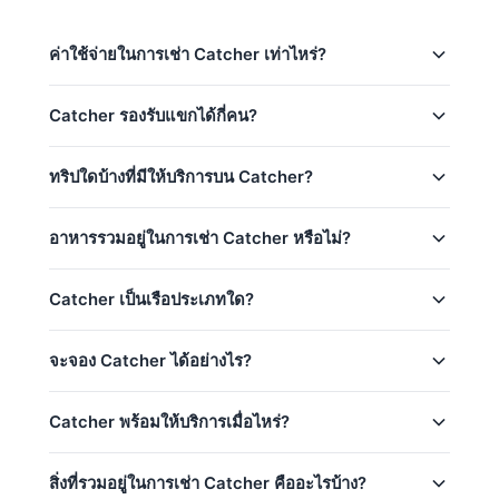
ค่าใช้จ่ายในการเช่า Catcher เท่าไหร่?
ราคาการเช่า Catcher ใน Phuket:
Catcher รองรับแขกได้กี่คน?
ทริปครึ่งวัน:
64,700
–
100,000 THB
Catcher รองรับผู้โดยสารได้สูงสุด 13 ท่านสำหรับทริ
ทริปใดบ้างที่มีให้บริการบน Catcher?
ทริปเต็มวัน:
70,600
–
141,200 THB
ปรายวัน ราคาพื้นฐานรวม 8 ท่าน — สามารถเพิ่มผู้
โดยสารได้โดยมีค่าใช้จ่ายเพิ่มเติม สำหรับทริปค้างคืน
ทริปค้างคืน:
222,500
–
512,500 THB
Catcher มี 13 ทริปจาก Phuket:
เรือยอทช์รองรับได้สูงสุด 6 ท่าน ใน 1 ห้องนอน.
อาหารรวมอยู่ในการเช่า Catcher หรือไม่?
ฤดูต่ำ (พ.ค.–ต.ค.)
Maithon Island (4h) (Half-Day)
ฤดูสูง: ธันวาคม 15 – มกราคม 15
ใช่! Catcher มีอาหารและเครื่องดื่มฟรี: น้ำและเครื่องดื่ม,
Catcher เป็นเรือประเภทใด?
Coral Island (4h) (Half-Day)
กัปตัน & ลูกเรือมืออาชีพ, น้ำมันเชื้อเพลิง
ผลไม้ / ขนมขบเคี้ยว, อาหารกลางวัน (ทริปเต็มวัน), การ
ใช้บาร์บีคิว
Phang Nga Bay (8h) (Full-Day)
ราคาพื้นฐานรวม 8 ท่าน
Catcher เป็น 50ft Bertram Motor Yacht เรือยอทช์
จะจอง Catcher ได้อย่างไร?
Phi Phi Island (8h) (Full-Day)
ประจำอยู่ที่ Phuket ประเทศไทย
Koh Racha Yai & Maithon Island (8h) (Full-
คุณสามารถขอจองเรือ Catcher ได้โดยตรงผ่านหน้านี้ ใช้
Catcher พร้อมให้บริการเมื่อไหร่?
Day)
เครื่องคิดเลขราคาด้านบนเพื่อเลือกทริป วันที่ และจำนวน
แขก จากนั้นติดต่อเราผ่าน WhatsApp เพื่อรับการยืนยัน
Maithon, Coral & Promthep Cape (8h) (Full-
Catcher พร้อมให้บริการตลอดทั้งปี ขึ้นอยู่กับการจองที่มี
ทันที ไม่ต้องวางเงินมัดจำจนกว่าการจองของคุณจะได้รับ
Day)
สิ่งที่รวมอยู่ในการเช่า Catcher คืออะไรบ้าง?
อยู่
contact us via WhatsApp
เพื่อตรวจสอบความพร้อม