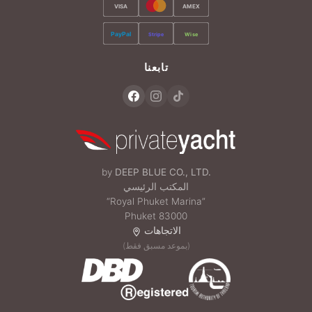
VISA
AMEX
PayPal
Stripe
Wise
تابعنا
by
DEEP BLUE CO., LTD.
المكتب الرئيسي
“Royal Phuket Marina”
Phuket 83000
الاتجاهات
(بموعد مسبق فقط)