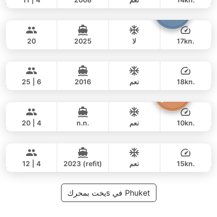
Armani
Phuket
يوم كامل
117,000 THB
78,900 THB
CUSTOM BUILD 50FT
17kn.
لا
2025
20
Yatisan
Phuket
يوم كامل
88,000 THB
70,600 THB
LEOPARD 51FT
18kn.
نعم
2016
25 | 6
The Grandfather
Phuket
يوم كامل
141,000 THB
111,800 THB
GRAND BANKS 54FT
10kn.
نعم
n.n.
20 | 4
Breeze
Phuket
يوم كامل
81,000 THB
61,200 THB
AZIMUT 46FT
15kn.
نعم
2023 (refit)
12 | 4
يوم كامل
118,000 THB
يخت بمحركs في Phuket
88,300 THB