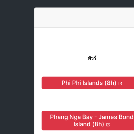
ทัวร์
Phi Phi Islands (8h)
Phang Nga Bay - James Bond
Island (8h)