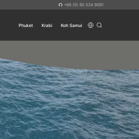
+66 (0) 80 524 9091
Phuket
Krabi
Koh Samui