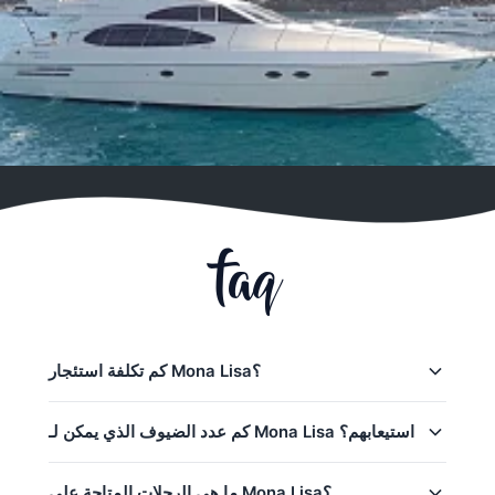
faq
كم تكلفة استئجار Mona Lisa؟
أسعار استئجار Mona Lisa في Phuket:
كم عدد الضيوف الذي يمكن لـ Mona Lisa استيعابهم؟
123,600 THB
رحلات نصف يوم:
109,500
–
يمكن لـ Mona Lisa استيعاب حتى 15 ضيفًا في رحلة يومية.
ما هي الرحلات المتاحة على Mona Lisa؟