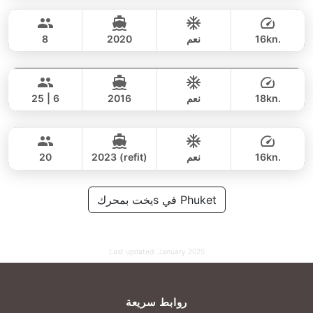
140,000 THB
116,500 THB
PRINCESS YACHT 55FT
16kn.
نعم
2020
8
Yatisan
Phuket
يوم كامل
282,000 THB
141,200 THB
LEOPARD 51FT
18kn.
نعم
2016
25 | 6
Tawani
Phuket
يوم كامل
141,000 THB
111,800 THB
AZIMUT 50FT
16kn.
نعم
2023 (refit)
20
يوم كامل
122,000 THB
يخت بمحركs في Phuket
105,900 THB
Last updated:
January 2025
روابط سريعة