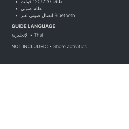
طاقة 120/220 فولت
نظام صوتي
اتصال صوتي عبر Bluetooth
GUIDE LANGUAGE
الإنجليزية • Thai
NOT INCLUDED:
• Shore activities