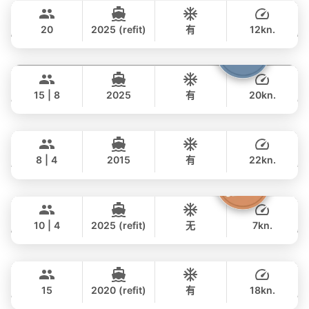
CUSTOM BUILD 88FT
20
2025 (refit)
有
12kn.
全天
Cathy
Phuket
294,000 THB
฿ 235,400
PRINCESS YACHT 72FT
15 | 8
2025
有
20kn.
全天
Moondancer
Koh Samui
385,000 THB
฿ 315,700
PRINCESS YACHT 42FT
8 | 4
2015
有
22kn.
全天
Moonlight
Phuket
165,000 THB
฿ 155,400
ADMIRAL SA 38FT
10 | 4
2025 (refit)
无
7kn.
全天
Peach
Phuket
42,000 THB
฿ 35,300
SEA RAY 45FT
15
2020 (refit)
有
18kn.