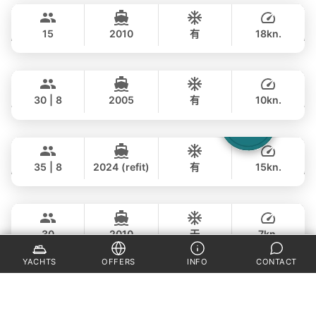
฿ 49,400
PRINCESS YACHT 64FT
15
2010
有
18kn.
全天
Saychai
Phuket
257,000 THB
฿ 235,400
POSILLIPO TECHNEMA 90FT
30 | 8
2005
有
10kn.
全天
Laura
Phuket
230,000 THB
฿ 170,700
LEOPARD 51FT
35 | 8
2024 (refit)
有
15kn.
全天
Adonis
Krabi
106,000 THB
฿ 82,400
LAGOON 40FT
30
2010
无
7kn.
全天
Blue Swing
Phuket
YACHTS
OFFERS
INFO
CONTACT
74,000 THB
฿ 63,600
LAGOON 44FT
25
2010
有
7kn.