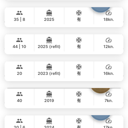
全天
Samba
Phuket
77,000 THB
฿ 62,100
LEOPARD 53FT
35 | 8
2025
有
18kn.
全天
Seabee
Phuket
152,000 THB
฿ 128,300
WESTPORT YACHTS 130FT
44 | 10
2025 (refit)
有
12kn.
全天
Tawani
Phuket
877,000 THB
฿ 604,600
AZIMUT 50FT
20
2023 (refit)
有
16kn.
全天
Tequila
Phuket
122,000 THB
฿ 105,900
FLOEHT YACHTS 48FT
40
2019
有
7kn.
全天
Shambala
Phuket
57,000 THB
฿ 47,100
LEOPARD 40FT
20 | 6
2024
有
17kn.