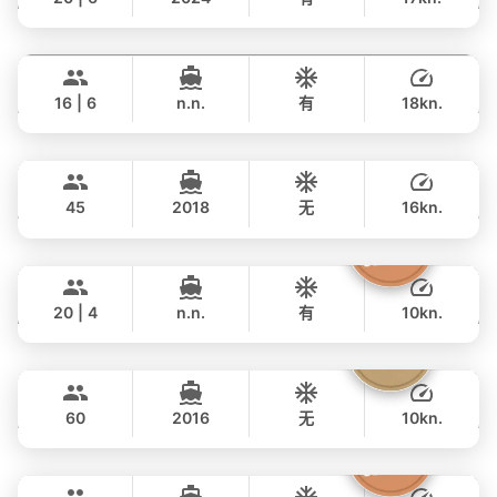
全天
Blue Sky
Phuket
128,000 THB
฿ 109,500
RIVA YACHTS 70FT
16 | 6
n.n.
有
18kn.
全天
Samui's Goody
Koh Samui
177,000 THB
฿ 153,000
CUSTOM BUILD 52FT
45
2018
无
16kn.
全天
The Grandfather
Phuket
120,000 THB
฿ 108,200
GRAND BANKS 54FT
20 | 4
n.n.
有
10kn.
全天
Tranquilla
Koh Samui
81,000 THB
฿ 61,200
CUSTOM BUILD 72FT
60
2016
无
10kn.
全天
Atlanta
Phuket
135,000 THB
฿ 110,600