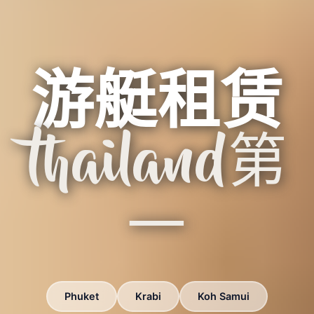
游艇租赁
thailand第
一
Phuket
Krabi
Koh Samui