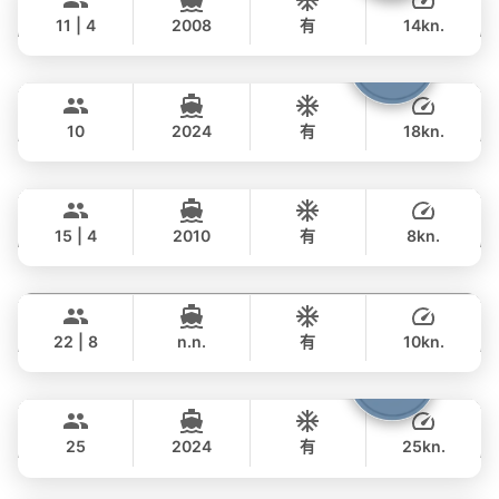
AZIMUT 50FT
11 | 4
2008
有
14kn.
全天
Fountaine
Phuket
117,000 THB
฿ 78,900
FOUNTAINE PAJOT 40FT
10
2024
有
18kn.
全天
Jana
Koh Samui
117,000 THB
฿ 95,200
FOUNTAINE PAJOT 43FT
15 | 4
2010
有
8kn.
全天
Mai Tai
Phuket
54,000 THB
฿ 47,100
BILGIN 98FT
22 | 8
n.n.
有
10kn.
全天
Bolero
Phuket
535,000 THB
฿ 342,400
STEALTH - ASIA CATAMARANS 45FT
25
2024
有
25kn.
全天
Luminar
Koh Samui
65,000 THB