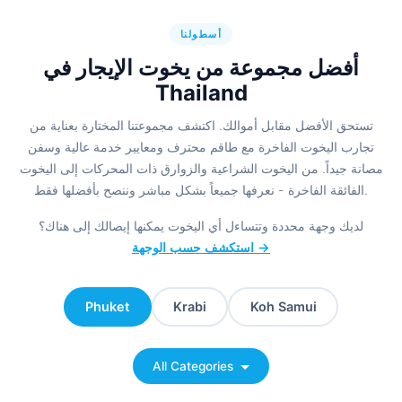
أسطولنا
أفضل مجموعة من يخوت الإيجار في
Thailand
تستحق الأفضل مقابل أموالك. اكتشف مجموعتنا المختارة بعناية من
تجارب اليخوت الفاخرة مع طاقم محترف ومعايير خدمة عالية وسفن
مصانة جيداً. من اليخوت الشراعية والزوارق ذات المحركات إلى اليخوت
الفائقة الفاخرة - نعرفها جميعاً بشكل مباشر وننصح بأفضلها فقط.
لديك وجهة محددة وتتساءل أي اليخوت يمكنها إيصالك إلى هناك؟
استكشف حسب الوجهة →
Phuket
Krabi
Koh Samui
All Categories