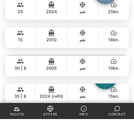
฿ 342,400
STEALTH - ASIA CATAMARANS 45FT
25kn.
نعم
2024
25
يوم كامل
Luminar
Koh Samui
65,000 THB
฿ 49,400
PRINCESS YACHT 64FT
18kn.
نعم
2010
15
يوم كامل
Saychai
Phuket
257,000 THB
฿ 235,400
POSILLIPO TECHNEMA 90FT
10kn.
نعم
2005
30 | 8
يوم كامل
Laura
Phuket
230,000 THB
฿ 170,700
LEOPARD 51FT
15kn.
نعم
2024 (refit)
35 | 8
يوم كامل
Adonis
Krabi
106,000 THB
YACHTS
OFFERS
INFO
CONTACT
฿ 82,400
LAGOON 40FT
7kn.
لا
2010
30
يوم كامل