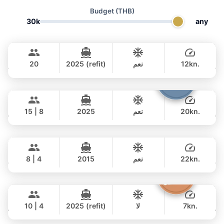
Budget
(THB)
30k
any
Bella
Phuket
CUSTOM BUILD 88FT
12kn.
نعم
2025 (refit)
20
يوم كامل
Cathy
Phuket
294,000 THB
฿ 235,400
PRINCESS YACHT 72FT
20kn.
نعم
2025
15 | 8
يوم كامل
Moondancer
Koh Samui
385,000 THB
฿ 315,700
PRINCESS YACHT 42FT
22kn.
نعم
2015
8 | 4
يوم كامل
Moonlight
Phuket
165,000 THB
฿ 155,400
ADMIRAL SA 38FT
7kn.
لا
2025 (refit)
10 | 4
يوم كامل
Peach