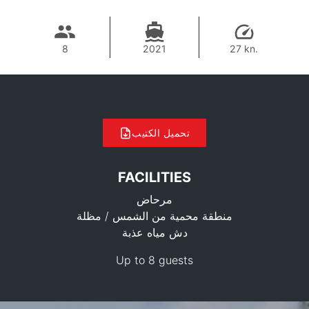
8
2021
27 kn.
تحميل الكتيب
FACILITIES
مرحاض
منطقة محمية من الشمس / مظلة
دش مياه عذبة
40,000 THB
Up to 8 guests