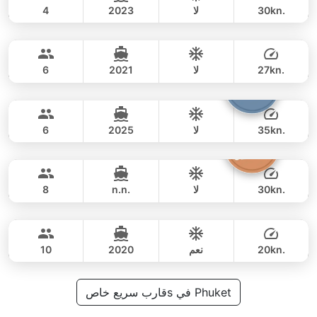
30kn.
لا
2023
4
Monte Carlo
Phuket
يوم كامل
54,000 THB
47,100 THB
MONTEREY 28FT
27kn.
لا
2021
6
Boomerang
Phuket
يوم كامل
52,000 THB
40,000 THB
BOOMERANG 29FT
35kn.
لا
2025
6
Silver Arrow
Phuket
يوم كامل
42,000 THB
33,000 THB
GULF CRAFT DUBAI 33FT
30kn.
لا
n.n.
8
Fly
Phuket
يوم كامل
59,000 THB
49,400 THB
AQUILA 36FT
20kn.
نعم
2020
10
يوم كامل
71,000 THB
قارب سريع خاصs في Phuket
64,700 THB