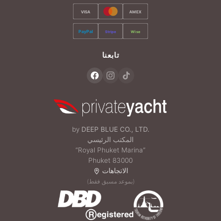
VISA
AMEX
PayPal
Stripe
Wise
تابعنا
by
DEEP BLUE CO., LTD.
المكتب الرئيسي
“Royal Phuket Marina”
Phuket 83000
الاتجاهات
(بموعد مسبق فقط)