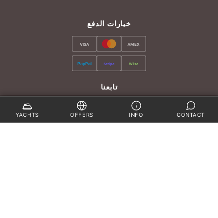
خيارات الدفع
VISA
AMEX
PayPal
Stripe
Wise
تابعنا
YACHTS
OFFERS
INFO
CONTACT
by
DEEP BLUE CO., LTD.
المكتب الرئيسي
“Royal Phuket Marina”
Phuket 83000
الاتجاهات
(بموعد مسبق فقط)