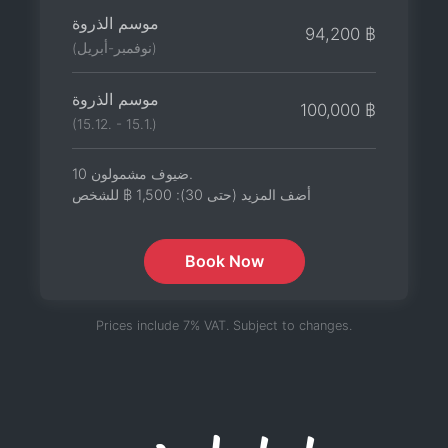
موسم الذروة
94,200 ฿
(نوفمبر-أبريل)
موسم الذروة
100,000 ฿
(15.12. - 15.1.)
10 ضيوف مشمولون.
أضف المزيد (حتى 30):
1,500 ฿
للشخص
Book Now
Prices include 7% VAT. Subject to changes.