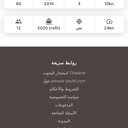
10kn.
لا
2016
60
Koh Madsum / Koh Taen (7h)
يوم كامل
110,600 THB
SUNSEEKER 60FT
24kn.
نعم
2020 (refit)
12
يوم كامل
388,400 THB
روابط سريعة
استئجار اليخوت Thailand
حول private-yacht.com
الشروط والأحكام
سياسة الخصوصية
المدفوعات
الأسئلة الشائعة
المدونة