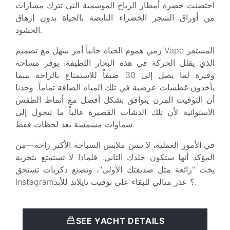
احتضنت خضرة أمطار الرياح الموسمية التي تترك مسارات
من أوراق الشجر الخضراء النابضة بالحياة بدون إرهاق
الحشود.
رمي هموم الحياة جانباً أمر سهل مع تصميم Vape المستقر
الذي يقلل الحركة في هذه البحار اللطيفة. يوفر مساحة
وفيرة لما يصل إلى 30 ضيفاً للاستمتاع بالراحة بينما
يأخذون غطسات عرضية في تلك المياه الصافة تماماً. وجدنا
أن التوقيت المرن يتوافق بشكل أفضل مع أنماط الطقس
الاستوائية لأن تلك الدشات القصيرة غالباً ما تتحول إلى
سماوات مشمسة بعد لحظات فقط.
في الأمور العملية، لا تنسَ ملابس السباحة الأكثر راحة—من
المؤكد أنها ستكون جلدك الثاني. فلماذا لا تستمتع بتجربة
يخت "رائعة مثل صديقتك الأولى"، وتصنع ذكريات تستحق
Instagram؟ عذر مثالي للبقاء على توقيت تايلاند للأبد.
SEE YACHT DETAILS