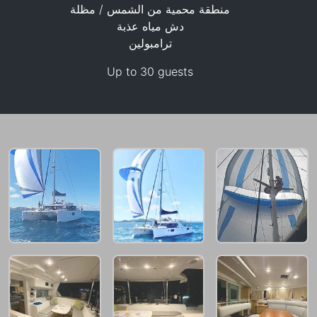
منطقة محمية من الشمس / مظلة
دش مياه عذبة
88,300 THB
ترامبولين
Up to 30 guests