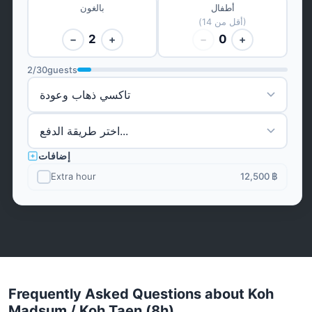
أطفال
بالغون
(أقل من 14)
2
0
−
+
−
+
2
/
30
guests
إضافات
Extra hour
12,500 ฿
Frequently Asked Questions about Koh
Madsum / Koh Taen (8h)