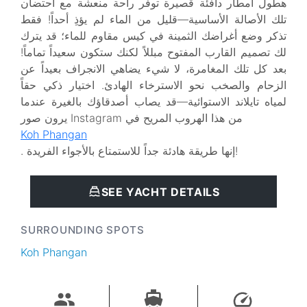
هطول أمطار دافئة قصيرة توفر راحة منعشة مع احتضان
تلك الأصالة الأساسية—قليل من الماء لم يؤذِ أحداً! فقط
تذكر وضع أغراضك الثمينة في كيس مقاوم للماء؛ قد يترك
لك تصميم القارب المفتوح مبللاً لكنك ستكون سعيداً تماماً!
بعد كل تلك المغامرة، لا شيء يضاهي الانجراف بعيداً عن
الزحام والصخب نحو الاسترخاء الهادئ. اختيار ذكي حقاً
لمياه تايلاند الاستوائية—قد يصاب أصدقاؤك بالغيرة عندما
يرون صور Instagram من هذا الهروب المريح في
Koh Phangan
. إنها طريقة هادئة جداً للاستمتاع بالأجواء الفريدة!
SEE YACHT DETAILS
SURROUNDING SPOTS
Koh Phangan