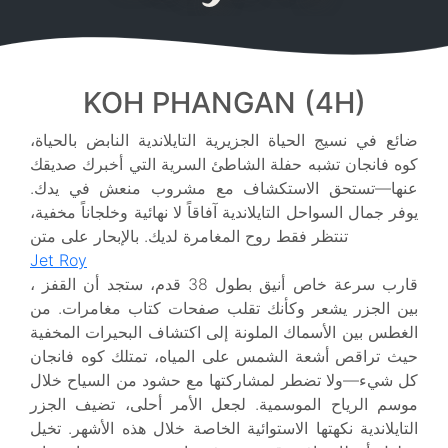
KOH PHANGAN (4H)
ضائع في نسيج الحياة الجزيرية التايلاندية النابض بالحياة،
كوه فانجان تشبه حفلة الشاطئ السرية التي أخبرك صديقك
عنها—تستحق الاستكشاف مع مشروب منعش في يدك.
يوفر جمال السواحل التايلاندية آفاقاً لا نهائية وخلجاناً مخفية،
تنتظر فقط روح المغامرة لديك. بالإبحار على متن
Jet Roy
، قارب سرعة خاص أنيق بطول 38 قدم، ستجد أن القفز
بين الجزر يشعر وكأنك تقلب صفحات كتاب مغامرات. من
الغطس بين الأسماك الملونة إلى اكتشاف البحيرات المخفية
حيث تراقص أشعة الشمس على المياه، تمتلك كوه فانجان
كل شيء—ولا تضطر لمشاركتها مع حشود من السياح خلال
موسم الرياح الموسمية. لجعل الأمر أحلى، تضيف الجزر
التايلاندية نكهتها الاستوائية الخاصة خلال هذه الأشهر. تخيل