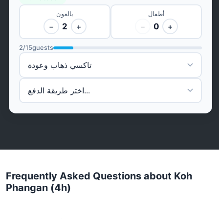
أطفال
بالغون
2
0
−
+
−
+
2
/
15
guests
Frequently Asked Questions about Koh
Phangan (4h)