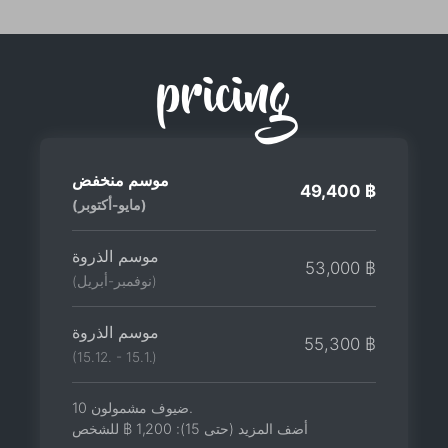
pricing
موسم منخفض
49,400 ฿
(مايو-أكتوبر)
موسم الذروة
53,000 ฿
(نوفمبر-أبريل)
موسم الذروة
55,300 ฿
(15.12. - 15.1.)
10 ضيوف مشمولون.
أضف المزيد (حتى 15):
1,200 ฿
للشخص