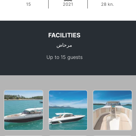
15
2021
28 kn.
FACILITIES
مرحاض
Up to 15 guests
49,400 THB