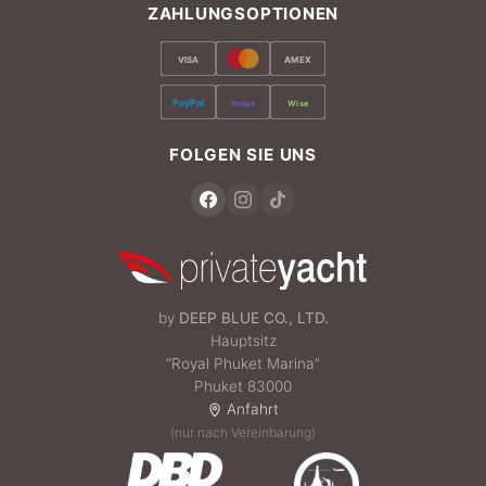
ZAHLUNGSOPTIONEN
VISA
AMEX
PayPal
Stripe
Wise
FOLGEN SIE UNS
by
DEEP BLUE CO., LTD.
Hauptsitz
“Royal Phuket Marina”
Phuket 83000
Anfahrt
(nur nach Vereinbarung)