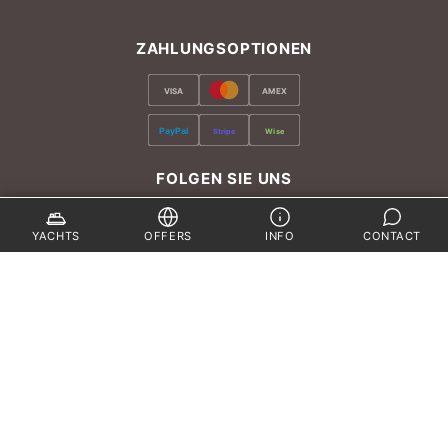
ZAHLUNGSOPTIONEN
VISA
AMEX
PayPal
Stripe
Wise
FOLGEN SIE UNS
YACHTS
OFFERS
INFO
CONTACT
by
DEEP BLUE CO., LTD.
Hauptsitz
“Royal Phuket Marina”
Phuket 83000
Anfahrt
(nur nach Vereinbarung)