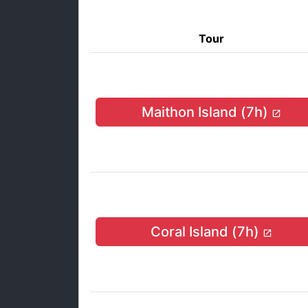
Tour
Maithon Island (7h)
Coral Island (7h)