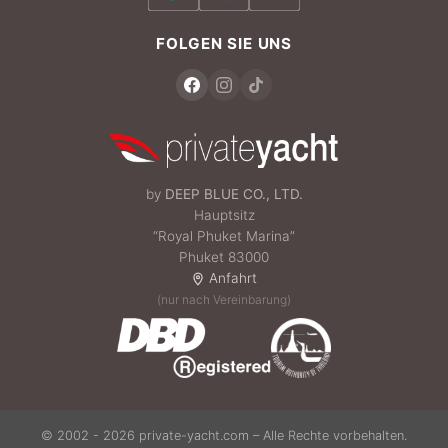
FOLGEN SIE UNS
by
DEEP BLUE CO., LTD.
Hauptsitz
“Royal Phuket Marina”
Phuket 83000
Anfahrt
(nur nach Vereinbarung)
© 2002 - 2026 private-yacht.com – Alle Rechte vorbehalten.