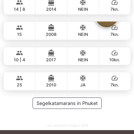
34,100 THB
NAUTITECH 40FT
14 | 8
2014
NEIN
7kn.
The Admiral
Phuket
GANZTAGS
77,000 THB
53,000 THB
ADMIRAL SA 40FT
15
2008
NEIN
7kn.
Hero
Phuket
GANZTAGS
40,000 THB
35,300 THB
STEALTH - ASIA CATAMARANS 43FT
10 | 4
2017
NEIN
10kn.
Blue Swing
Phuket
GANZTAGS
52,000 THB
35,300 THB
LAGOON 44FT
25
2010
JA
7kn.
GANZTAGS
55,000 THB
Segelkatamarans in Phuket
35,300 THB
Last updated:
6 August 2026