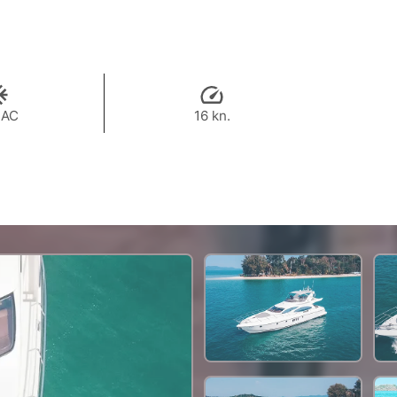
 AC
16 kn.
93,000 THB