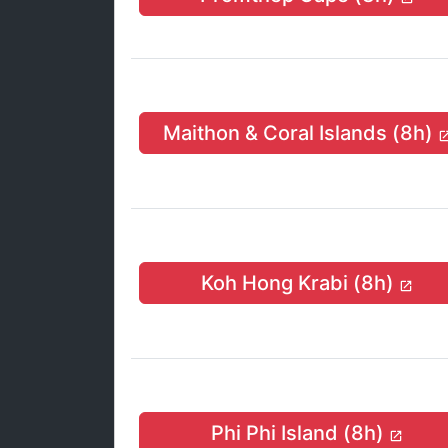
Maithon & Coral Islands (8h)
Koh Hong Krabi (8h)
Phi Phi Island (8h)