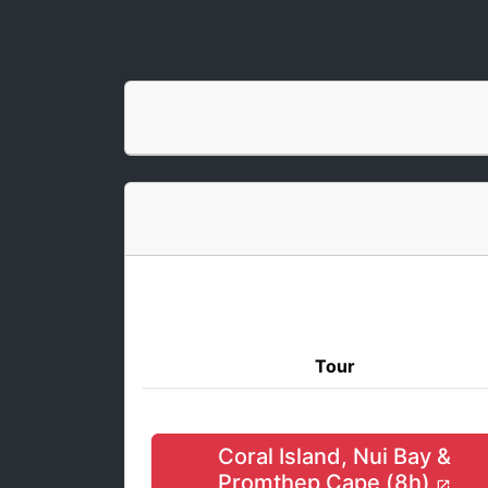
Tour
Coral Island, Nui Bay &
Promthep Cape (8h)