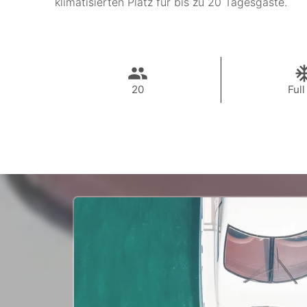
klimatisierten Platz für bis zu 20 Tagesgäste.
20
Full