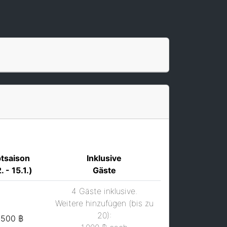
tsaison
Inklusive
. - 15.1.)
Gäste
4 Gäste inklusive.
Weitere hinzufügen (bis zu
20):
,500 ฿