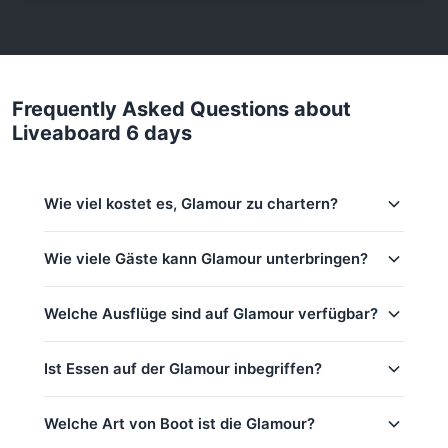
Frequently Asked Questions about
Liveaboard 6 days
Wie viel kostet es, Glamour zu chartern?
Charter-Preise für Glamour in Koh Samui:
Wie viele Gäste kann Glamour unterbringen?
Nebensaison (Mai–Okt):
264,000 THB
Dieser Ausflug bietet Platz für bis zu 4 Gäste.
Welche Ausflüge sind auf Glamour verfügbar?
Reguläre Saison:
264,000 THB
Hochsaison:
264,000 THB
Ist Essen auf der Glamour inbegriffen?
Grundpreis beinhaltet 4 Gäste
Ang Thong (10,5h)
Gourmet Sunset
Ja! Glamour bietet kostenlose Verpflegung und
Welche Art von Boot ist die Glamour?
Getränke: Wasser & Erfrischungsgetränke, Früchte
Liveaboard 3 days