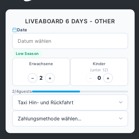
LIVEABOARD 6 DAYS - OTHER
Date
Low Season
Erwachsene
Kinder
(unter 12)
2
0
−
+
−
+
2
/
4
guests