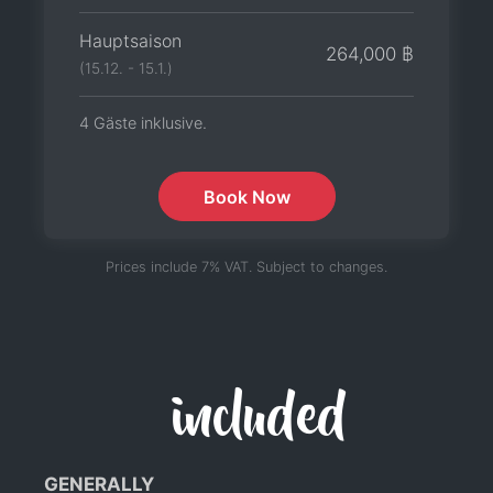
Hauptsaison
264,000 ฿
(15.12. - 15.1.)
4 Gäste inklusive.
Book Now
Prices include 7% VAT. Subject to changes.
included
GENERALLY