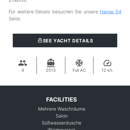
Erlebnis.
Für weitere Details besuchen Sie unsere
Hanse 54
Seite.
SEE YACHT DETAILS
4
2013
Full AC
12 kn.
FACILITIES
Mehrere Waschräume
Salon
Süßwasserdusche
Warmwasser