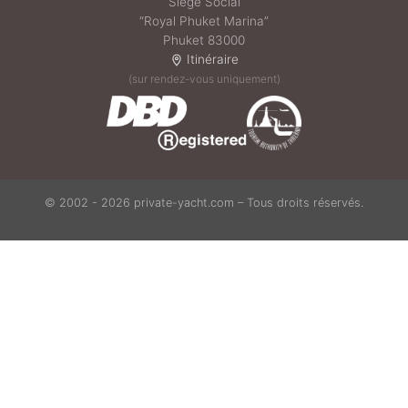
Siège Social
“Royal Phuket Marina”
Phuket 83000
Itinéraire
(sur rendez-vous uniquement)
© 2002 - 2026 private-yacht.com – Tous droits réservés.