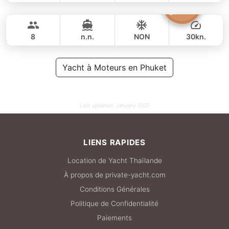
Silver Arrow
Phuket
JOURNÉE
88,000 THB
70,600 THB
GULF CRAFT DUBAI 33FT
8
n.n.
NON
30kn.
JOURNÉE
59,000 THB
Yacht à Moteurs en Phuket
49,400 THB
Last updated:
January 2025
LIENS RAPIDES
Location de Yacht Thaïlande
À propos de private-yacht.com
Conditions Générales
Politique de Confidentialité
Paiements