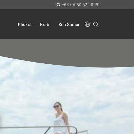
+66 (0) 80 524 9091
Phuket
Krabi
Koh Samui
E