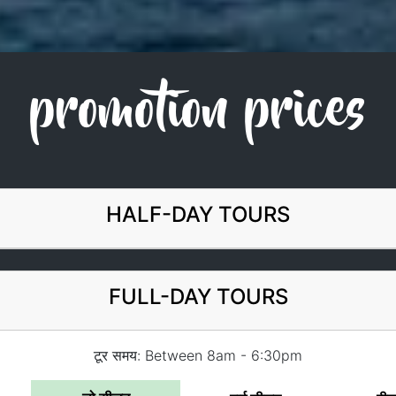
promotion prices
HALF-DAY TOURS
FULL-DAY TOURS
टूर समय: Between 8am - 6:30pm