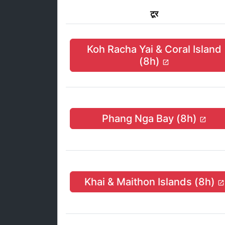
टूर
Koh Racha Yai & Coral Island
(8h)
Phang Nga Bay (8h)
Khai & Maithon Islands (8h)