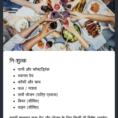
निःशुल्क
पानी और सॉफ्टड्रिंक
स्वागत पेय
कॉफी और चाय
फल / नाश्ता
सभी भोजन (रात्रि प्रवास)
बियर (सीमित)
वाइन (सीमित)
हमारी शानदार क्रू पेय और भोजन के लिए किसी भी विशेष अनुरोध