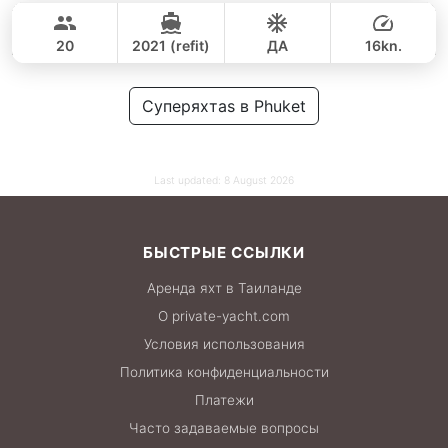
188,000 THB
167,100 THB
PRINCESS YACHT 78FT
20
2021 (refit)
ДА
16kn.
ВЕСЬ ДЕНЬ
375,000 THB
Суперяхтаs в Phuket
321,000 THB
Last updated:
8 August 2026
БЫСТРЫЕ ССЫЛКИ
Аренда яхт в Таиланде
О private-yacht.com
Условия использования
Политика конфиденциальности
Платежи
Часто задаваемые вопросы