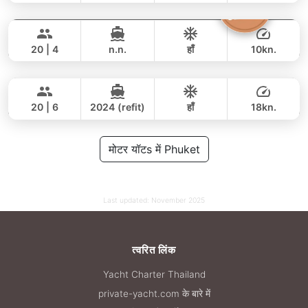
The Grandfather
Phuket
पूरे दिन
282,000 THB
141,200 THB
GRAND BANKS 54FT
20 | 4
n.n.
हाँ
10kn.
Naya
Phuket
पूरे दिन
81,000 THB
61,200 THB
VTECH 68FT
20 | 6
2024 (refit)
हाँ
18kn.
पूरे दिन
188,000 THB
मोटर यॉटs में Phuket
161,200 THB
Last updated:
November 2025
त्वरित लिंक
Yacht Charter Thailand
private-yacht.com के बारे में