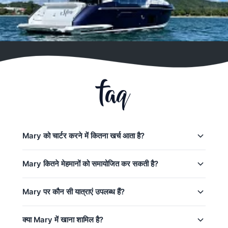
faq
Mary को चार्टर करने में कितना खर्च आता है?
Phuket में Mary के लिए चार्टर कीमतें:
Mary कितने मेहमानों को समायोजित कर सकती है?
पूरे दिन की यात्राएं:
211,900
–
258,900 THB
Mary एक दिन की यात्रा पर 12 मेहमानों को समायोजित कर सकता
Mary पर कौन सी यात्राएं उपलब्ध हैं?
लो सीज़न (मई–अक्टूबर)
है। बेस कीमत में 8 मेहमान शामिल — अतिरिक्त मेहमान अतिरिक्त
शुल्क पर जोड़े जा सकते हैं।
पीक सीज़न: December 20 – January 10
Mary offers 4 trips from Phuket:
क्या Mary में खाना शामिल है?
पेशेवर कप्तान & क्रू, ईंधन