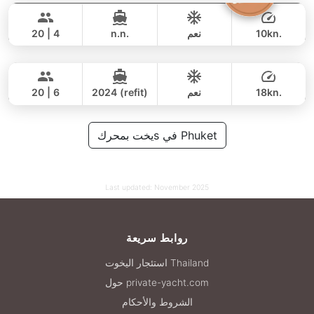
282,000 THB
141,200 THB
GRAND BANKS 54FT
10kn.
نعم
n.n.
20 | 4
Naya
Phuket
يوم كامل
81,000 THB
61,200 THB
VTECH 68FT
18kn.
نعم
2024 (refit)
20 | 6
يوم كامل
188,000 THB
يخت بمحركs في Phuket
161,200 THB
Last updated:
November 2025
روابط سريعة
استئجار اليخوت Thailand
حول private-yacht.com
الشروط والأحكام