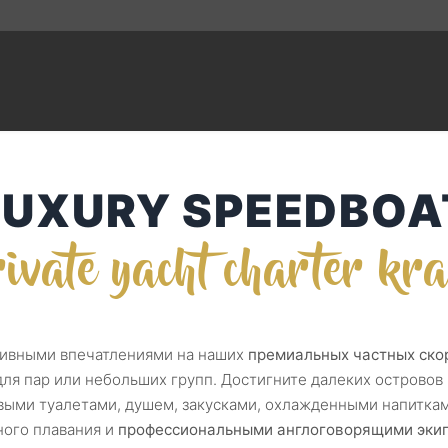
LUXURY SPEEDBOA
ivate yacht charter kra
ивными впечатлениями на наших
премиальных частных скор
ля пар или небольших групп. Достигните далеких островов 
выми туалетами, душем, закусками, охлажденными напитка
ного плавания и
профессиональными англоговорящими эк