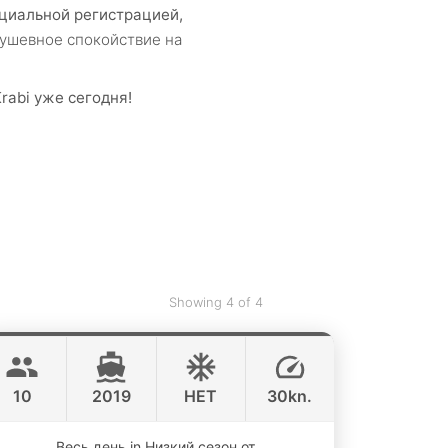
циальной регистрацией,
ушевное спокойствие на
abi уже сегодня!
Showing 4 of 4
Premium Speedboat Blue
Krabi
CUSTOM BUILD 39FT
10
2019
НЕТ
30kn.
ONLINE AVAILABILITY
Весь день in Низкий сезон от