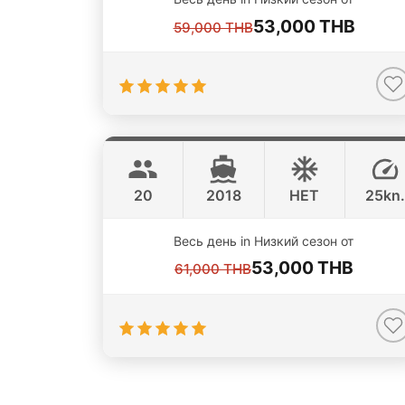
53,000 THB
59,000 THB
Speedboat Pink Dolphin
Krabi
CUSTOM BUILD 41FT
20
2018
НЕТ
25kn.
ONLINE AVAILABILITY
Весь день in Низкий сезон от
53,000 THB
61,000 THB