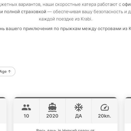
джетных вариантов, наши скоростные катера работают с
офи
и полной страховкой
— обеспечивая вашу безопасность и д
каждой поездке из Krabi.
нь вашего приключения по прыжкам между островами из Kr
Age
↑
Flyer
Krabi
AQUILA 36FT
.
10
2020
ДА
20kn.
Весь день in Низкий сезон от