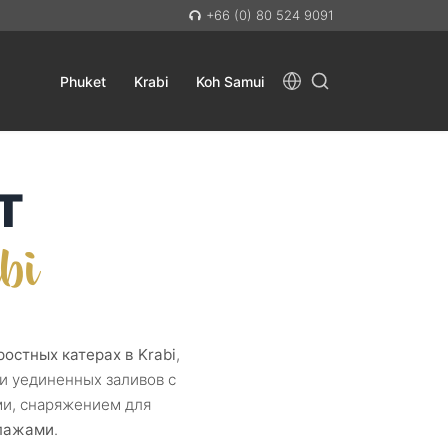
+66 (0) 80 524 9091
Phuket
Krabi
Koh Samui
T
bi
остных катерах в Krabi
,
и уединенных заливов с
ми, снаряжением для
ипажами
.