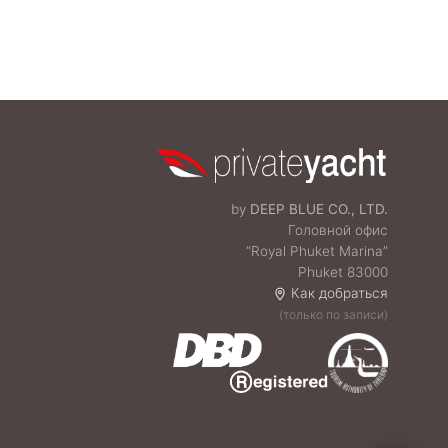
by
DEEP BLUE CO., LTD.
Головной офис
“Royal Phuket Marina”
Phuket 83000
Как добраться
(только по записи)