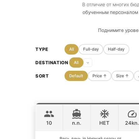
В отличие от многих бю
обученным персоналом 
Поднимите урове
TYPE
All
Full-day
Half-day
DESTINATION
All
SORT
Default
Price
↑
Size
↑
Las Vegas
Krabi
CUSTOM BUILD 45FT
10
n.n.
НЕТ
24kn
ONLINE AVAILABILITY
Весь день in Низкий сезон от