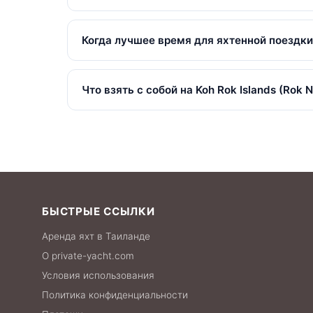
Наши яхты до Koh Rok Islands (Rok Nok & Rok 
Когда лучшее время для яхтенной поездки д
Лучшее время для аренды яхты до Koh Rok Isl
сезон (май — октябрь) предлагает более низ
Что взять с собой на Koh Rok Islands (Rok 
Возьмите солнцезащитный крем (желательно б
телефона. Снаряжение для снорклинга предос
взрослого иностранца).
БЫСТРЫЕ ССЫЛКИ
Аренда яхт в Таиланде
О private-yacht.com
Условия использования
Политика конфиденциальности