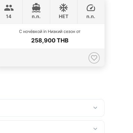
APREAMARE / FERRETTI 51FT
14
n.n.
НЕТ
n.n.
С ночёвкой in Низкий сезон от
258,900 THB
ависят от размера яхты, типа поездки и