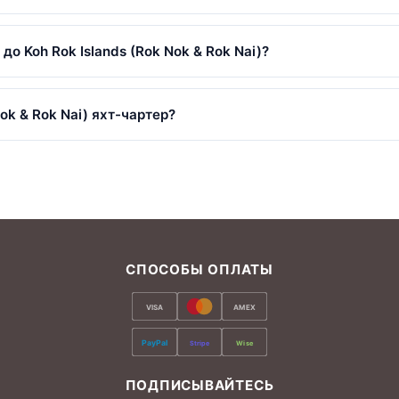
Nai) вмещают до 30 гостей. У нас есть 3 яхт, от небольших с
о Koh Rok Islands (Rok Nok & Rok Nai)?
ands (Rok Nok & Rok Nai) — высокий сезон (ноябрь — апрель) 
кие цены, но с периодическими дождями.
Nok & Rok Nai) яхт-чартер?
езопасный для рифов), купальник, полотенце, солнцезащитны
тавляется на большинстве яхт. Возьмите наличные для оплаты
СПОСОБЫ ОПЛАТЫ
VISA
AMEX
PayPal
Stripe
Wise
ПОДПИСЫВАЙТЕСЬ