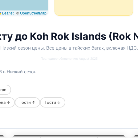
Leaflet
|
©
OpenStreetMap
у до Koh Rok Islands (Rok 
Низкий сезон цены. Все цены в тайских батах, включая НДС.
Последнее обновление: August 2025
B
в Низкий сезон.
aran
ена ↓
Гости ↑
Гости ↓
Mon Amour
Krabi