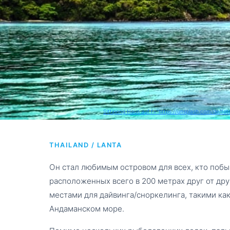
Sittipong Haus auf f="https://unsplash.com/de/f
KOH ROK ISLA
THAILAND / LANTA
Он стал любимым островом для всех, кто побыв
расположенных всего в 200 метрах друг от д
местами для дайвинга/сноркелинга, такими как
Андаманском море.