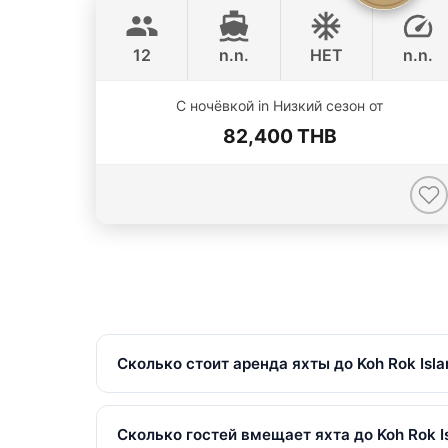
FOUNTAINE PAJOT 40FT
12
n.n.
НЕТ
n.n.
С ночёвкой in Низкий сезон от
82,400 THB
Сколько стоит аренда яхты до Koh Rok Isla
Аренда частных яхт до Koh Rok Islands (Rok N
сезона. Все цены включают НДС.
Сколько гостей вмещает яхта до Koh Rok Is