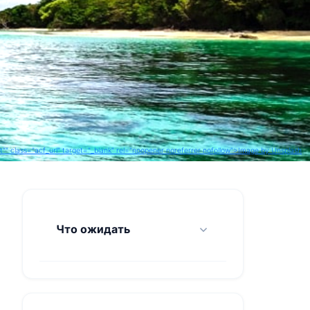
class="acf_url" target="_blank" rel="noopener noreferrer nofollow">Image by Unsplash
& ROK NAI)
Что ожидать
Koh Rok Islands (Rok Nok &
Rok Nai) — Обзор