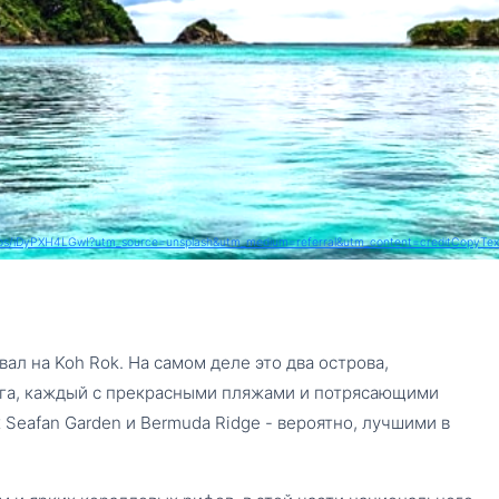
otos/iDyPXH4LGwI?utm_source=unsplash&utm_medium=referral&utm_content=creditCopyText"" 
NDS (ROK NOK 
from krabi
ал на Koh Rok. На самом деле это два острова,
руга, каждый с прекрасными пляжами и потрясающими
 Seafan Garden и Bermuda Ridge - вероятно, лучшими в