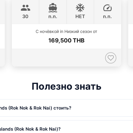
LAGOON 47FT
30
n.n.
НЕТ
n.n.
С ночёвкой in Низкий сезон от
169,500 THB
Полезно знать
nds (Rok Nok & Rok Nai) стоить?
ok & Rok Nai) начинается от 82,400 THB в Низкий сезон. Цены з
lands (Rok Nok & Rok Nai)?