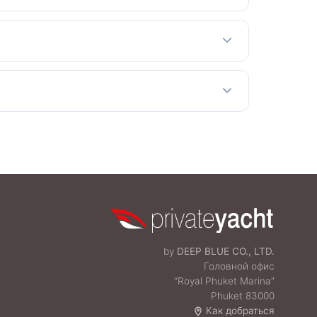
коростных катеров до больших катамаранов.
со спокойным морем и ясным небом. Низкий
е очки и водонепроницаемый чехол для
 входа в национальный парк (300 THB с
by
DEEP BLUE CO., LTD.
Головной офис
“Royal Phuket Marina”
Phuket 83000
Как добраться