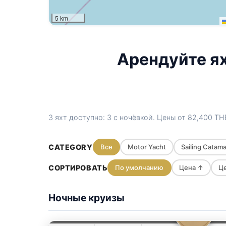
5 km
Арендуйте яхт
3 яхт доступно: 3 с ночёвкой. Цены от
82,400 TH
CATEGORY
Все
Motor Yacht
Sailing Catam
СОРТИРОВАТЬ
По умолчанию
Цена ↑
Ц
Ночные круизы
Parrot
Krabi