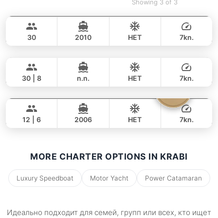
Showing 3 of 3
Adonis
Krabi
LAGOON 40FT
30
2010
НЕТ
7kn.
Mon Amour
Krabi
ВЕСЬ ДЕНЬ
74,000 THB
63,600 THB
LAGOON 47FT
30 | 8
n.n.
НЕТ
7kn.
Parrot
Krabi
ВЕСЬ ДЕНЬ
58,000 THB
40,000 THB
FOUNTAINE PAJOT 40FT
12 | 6
2006
НЕТ
7kn.
ВЕСЬ ДЕНЬ
34,000 THB
27,100 THB
MORE CHARTER OPTIONS IN KRABI
Luxury Speedboat
Motor Yacht
Power Catamaran
Идеально подходит для семей, групп или всех, кто ищет