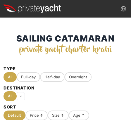
SAILING CATAMARAN
private yacht charter krabi
TYPE
All
Full-day
Half-day
Overnight
DESTINATION
All
SORT
Default
Price
↑
Size
↑
Age
↑