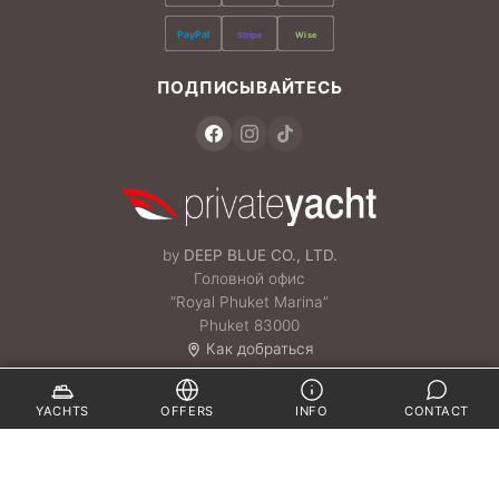
PayPal
Stripe
Wise
ПОДПИСЫВАЙТЕСЬ
by
DEEP BLUE CO., LTD.
Головной офис
“Royal Phuket Marina”
Phuket 83000
Как добраться
(только по записи)
YACHTS
OFFERS
INFO
CONTACT