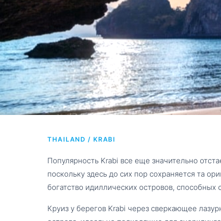
KRABI ISLAND
THAILAND / KRABI
from phuket
Популярность Krabi все еще значительно отста
поскольку здесь до сих пор сохраняется та ор
богатство идиллических островов, способных с
Круиз у берегов Krabi через сверкающее лаз