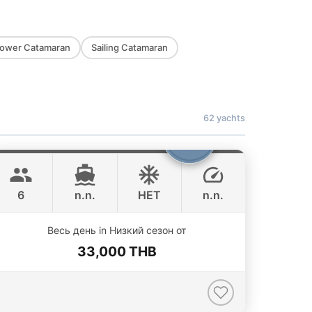
spots
Koh Lao Lading (Ko
Rakhing, Paradise Island) ·
Koh Phak Bia (Pakbia) ·
ower Catamaran
Sailing Catamaran
Koh Kai (Chicken Island
/Koh Hua Khwan)
Charter
Private route, flexible
style
stops and captain-guided
62 yachts
planning depending on
weather and sea
Boomerang
Phuket
conditions
BOOMERANG 29FT
6
n.n.
НЕТ
n.n.
Весь день in Низкий сезон от
33,000 THB