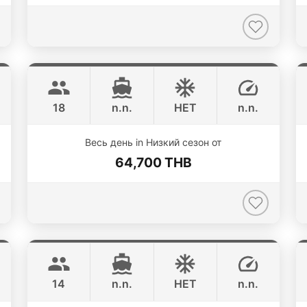
Animo
Phuket
SUNNAV 39FT
18
n.n.
НЕТ
n.n.
Весь день in Низкий сезон от
64,700 THB
Splash
Phuket
STEALTH - ASIA CATAMARANS 44FT
14
n.n.
НЕТ
n.n.
ONLINE AVAILABILITY