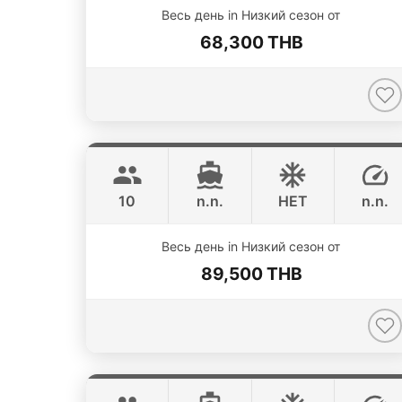
Весь день in Низкий сезон от
68,300 THB
Fly
Phuket
AQUILA 36FT
10
n.n.
НЕТ
n.n.
Весь день in Низкий сезон от
89,500 THB
Bonobo
Phuket
CUSTOM BUILD 52FT