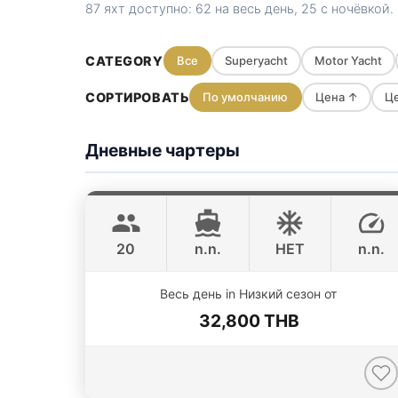
87 яхт доступно: 62 на весь день, 25 с ночёвкой
CATEGORY
Все
Superyacht
Motor Yacht
СОРТИРОВАТЬ
По умолчанию
Цена ↑
Ц
Дневные чартеры
Jules
Phuket
CUSTOM BUILD 40FT
20
n.n.
НЕТ
n.n.
Весь день in Низкий сезон от
32,800 THB