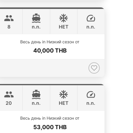
Grand prix
Phuket
SEA RAY 27FT
8
n.n.
НЕТ
n.n.
Весь день in Низкий сезон от
40,000 THB
Jeab
Phuket
CUSTOM BUILD 42FT
20
n.n.
НЕТ
n.n.
ONLINE AVAILABILITY
Весь день in Низкий сезон от
53,000 THB