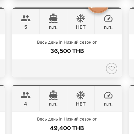
Clyde
Phuket
CROWNLINE 26FT
5
n.n.
НЕТ
n.n.
Весь день in Низкий сезон от
36,500 THB
Limo
Phuket
LIMO 28FT
4
n.n.
НЕТ
n.n.
ONLINE AVAILABILITY
Весь день in Низкий сезон от
49,400 THB