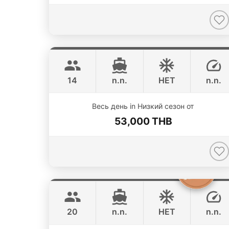
Pinocchio
Phuket
NAUTITECH 40FT
14
n.n.
НЕТ
n.n.
ONLINE AVAILABILITY
Весь день in Низкий сезон от
53,000 THB
The Grandfather
Phuket
GRAND BANKS 54FT
20
n.n.
НЕТ
n.n.
ONLINE AVAILABILITY