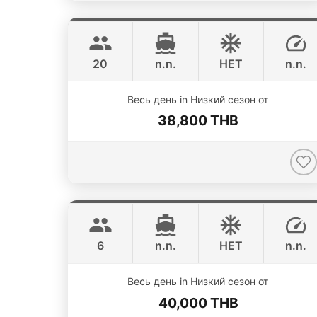
Smiley
Phuket
CUSTOM BUILD 38FT
20
n.n.
НЕТ
n.n.
ONLINE AVAILABILITY
Весь день in Низкий сезон от
38,800 THB
Monte Carlo
Phuket
MONTEREY 28FT
6
n.n.
НЕТ
n.n.
Весь день in Низкий сезон от
40,000 THB