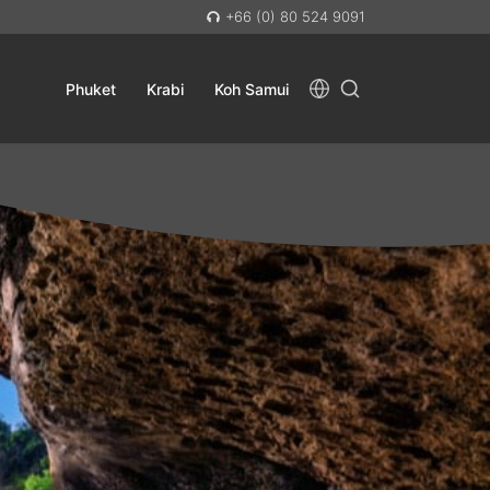
+66 (0) 80 524 9091
Phuket
Krabi
Koh Samui