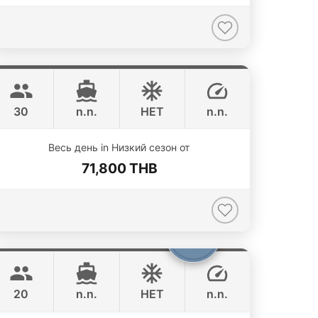
Apollo
Phuket
CUSTOM BUILD 47FT
30
n.n.
НЕТ
n.n.
Весь день in Низкий сезон от
71,800 THB
Armani
Phuket
CUSTOM BUILD 50FT
20
n.n.
НЕТ
n.n.
ONLINE AVAILABILITY