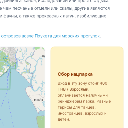
 дайвинга, каноэ, исследований или просто отдыха.
е чем песчаные отмели или скалы, другие являются
и фауны, а также прекрасных лагун, изобилующих
 островов возле Пхукета для морских прогулок
.
Сбор нацпарка
Вход в эту зону стоит
400
THB
/ Взрослый
,
оплачивается наличными
рейнджерам парка. Разные
тарифы для тайцев,
иностранцев, взрослых и
детей.