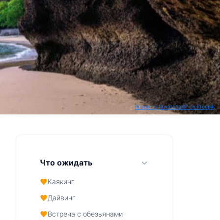
Image by tawatchai07 on Freepik
Что ожидать
Каякинг
Дайвинг
Встреча с обезьянами