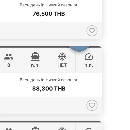
Весь день in Низкий сезон от
76,500 THB
Patong
Phuket
JEANNEAU 34FT
8
n.n.
НЕТ
n.n.
Весь день in Низкий сезон от
88,300 THB
Breeze
Phuket
AZIMUT 46FT