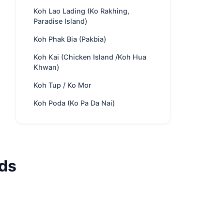
ride
прибл. 105 минут from
Koh Lao Lading (Ko Rakhing,
Phuket
Paradise Island)
Яхты
87 доступно
Koh Phak Bia (Pakbia)
Trip types
Весь день · С ночёвкой
Koh Kai (Chicken Island /Koh Hua
Best
Каякинг · Дайвинг · Встреча
Khwan)
for
с обезьянами ·
Koh Tup / Ko Mor
Исследование пещер ·
Культурные открытия
Koh Poda (Ko Pa Da Nai)
Плата за
400 THB
/
парк
Взрослый
Лучший сезон
Ноя – Апр
Includes
Экипаж, топливо,
nds
напитки, закуски,
водные развлечения.
Дополнительное меню
Nearby
Koh Hong Island (Krabi) ·