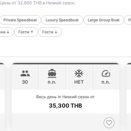
. Цены от
32,800 THB
в Низкий сезон.
Private Speedboat
Luxury Speedboat
Large Group Boat
P
ена ↓
Гости ↑
Гости ↓
Gonzales
Phuket
CUSTOM BUILD 47FT
30
n.n.
НЕТ
n.n.
ONLINE AVAILABILITY
Весь день in Низкий сезон от
35,300 THB