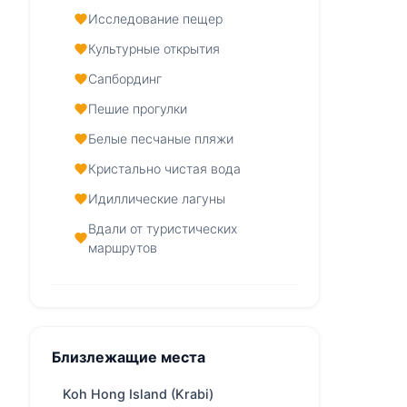
Исследование пещер
Культурные открытия
Сапбординг
Пешие прогулки
Белые песчаные пляжи
Кристально чистая вода
Идиллические лагуны
Вдали от туристических
маршрутов
Krabi Islands — Обзор
От
32,800 THB
/ день
Близлежащие места
Регион
Phuket
Koh Hong Island (Krabi)
Boat
зависит от скорости лодки,