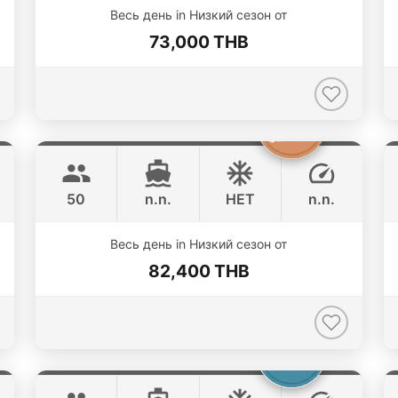
Весь день in Низкий сезон от
73,000 THB
Princess of Siam
Phuket
KING YACHT 72FT
50
n.n.
НЕТ
n.n.
ONLINE AVAILABILITY
Весь день in Низкий сезон от
82,400 THB
Catcher
Phuket
BERTRAM 50FT