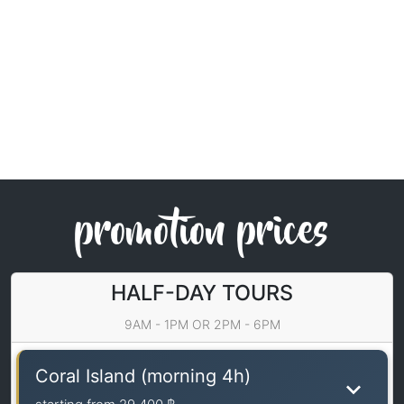
promotion prices
HALF-DAY TOURS
9AM - 1PM OR 2PM - 6PM
Coral Island (morning 4h)