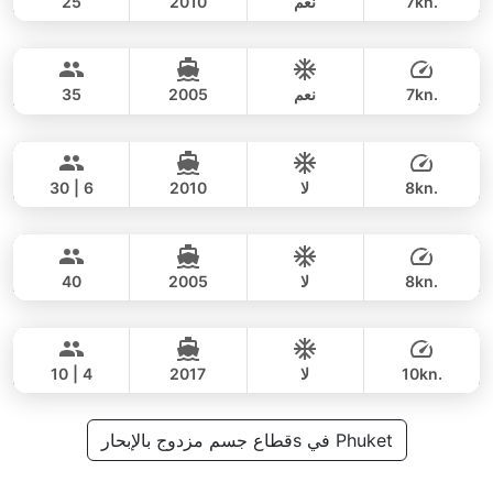
7kn.
نعم
2010
25
Delight
Phuket
يوم كامل
55,000 THB
35,300 THB
LAGOON 44FT
7kn.
نعم
2005
35
Bahia
Phuket
يوم كامل
48,000 THB
42,400 THB
FOUNTAINE PAJOT 46FT
8kn.
لا
2010
30 | 6
Lion
Phuket
يوم كامل
46,000 THB
36,500 THB
LEOPARD 47FT
8kn.
لا
2005
40
Hero
Phuket
يوم كامل
49,000 THB
42,400 THB
STEALTH - ASIA CATAMARANS 43FT
10kn.
لا
2017
10 | 4
يوم كامل
52,000 THB
قطاع جسم مزدوج بالإبحارs في Phuket
35,300 THB