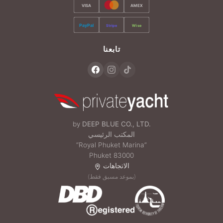
VISA
AMEX
PayPal
Stripe
Wise
تابعنا
by
DEEP BLUE CO., LTD.
المكتب الرئيسي
“Royal Phuket Marina”
Phuket 83000
الاتجاهات
(بموعد مسبق فقط)