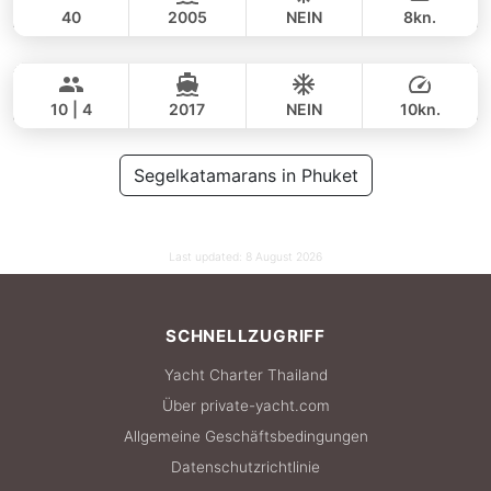
40
2005
NEIN
8kn.
Hero
Phuket
GANZTAGS
49,000 THB
42,400 THB
STEALTH - ASIA CATAMARANS 43FT
10 | 4
2017
NEIN
10kn.
GANZTAGS
52,000 THB
Segelkatamarans in Phuket
35,300 THB
Last updated:
8 August 2026
SCHNELLZUGRIFF
Yacht Charter Thailand
Über private-yacht.com
Allgemeine Geschäftsbedingungen
Datenschutzrichtlinie