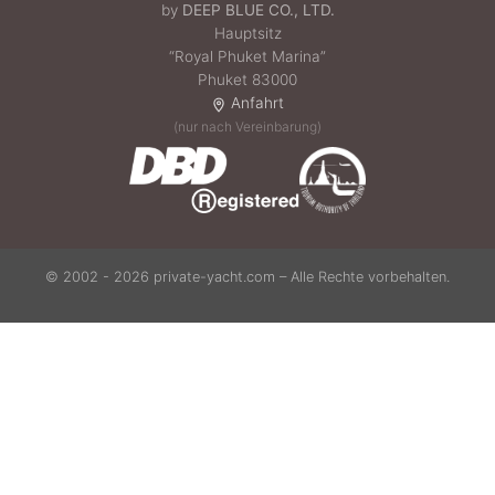
by
DEEP BLUE CO., LTD.
Hauptsitz
“Royal Phuket Marina”
Phuket 83000
Anfahrt
(nur nach Vereinbarung)
© 2002 - 2026 private-yacht.com – Alle Rechte vorbehalten.